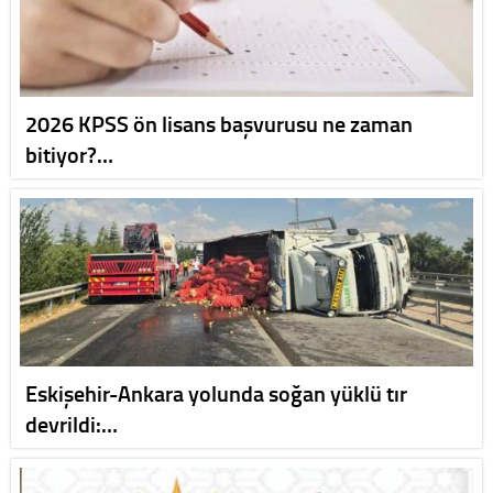
2026 KPSS ön lisans başvurusu ne zaman
bitiyor?…
Eskişehir-Ankara yolunda soğan yüklü tır
devrildi:…