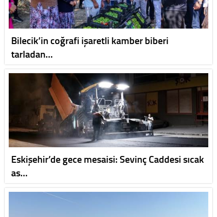
Bilecik’in coğrafi işaretli kamber biberi
tarladan…
Eskişehir’de gece mesaisi: Sevinç Caddesi sıcak
as…