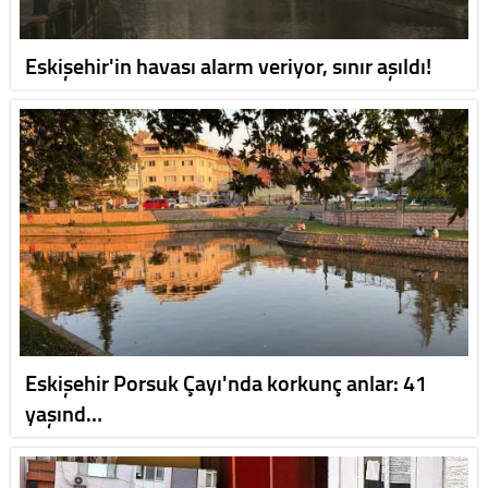
Eskişehir'in havası alarm veriyor, sınır aşıldı!
Eskişehir Porsuk Çayı'nda korkunç anlar: 41
yaşınd…