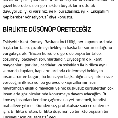
güzel köprüde sizleri görmekten büyük bir mutluluk
duyuyoruz. İyi ki varsınız, iyi ki buradasınız, iyi ki Eskişehir'i
hep beraber yönetiyoruz” diye konuştu.
BİRLİKTE DÜŞÜNÜP ÜRETECEĞİZ
Eskişehir Kent Konseyi Başkanı İnci Ülüğ, her kapının ardında
başka bir talep, çözülmeyi bekleyen başka bir sorun olduğunu
vurgulayarak, “Bazen kürsülere göre de başka bir talep,
çözülmeyi bekleyen sorunlardandır. Diyeceğim o ki kent
meydanları, parkları, caddeleri ve sokakları ile birlikte aynı
zamanda kapıları, kapıların ardında dinlenmeyi bekleyen
insanlardır ve bugün, bu konseyin başkanlığına seçilirken size
vereceğim ilk söz şu; bu görevde o kapı zillerinin sesi
hayatımdan eksik olmayacak ve hiç kuşkusuz kürsülerden çok
insanlarla göz hizalarında konuşmaya devam edeceğim. Bu
konsey insanları kendine çağırmakla yetinmemeli, kendisi
mahalleye gitmeli. Gündemsiz, protokolsüz sadece dinlemek
için. Birlikte üreten, birlikte düşünen ve birlikte başaran bir
Eskişehir için çalışacağız” dedi.