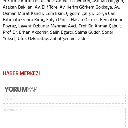
Yürütme Kurulu listesinde; Ahmet Özdemirel, Aslıhan Duygun,
Atakan Bakılan, Av. Elif Töre, Av. Kerim Görkem Gökkaya, Av.
Osman Murat Kandır, Cem Ekin, Çiğdem Çalışır, Derya Can,
Fatımatüzzehra Kıraç, Fulya Pinici, Hasan Öztürk, Kemal Güner
Poyraz, Levent Özbunar Mehmet Avci, Prof. Dr. Ahmet Çabuk,
Prof. Dr. Erhan Akdemir, Salih Eğerci, Selma Güder, Soner
Yüksel, Ufuk Özkaratay, Zuhal Şen yer aldı.
HABER MERKEZİ