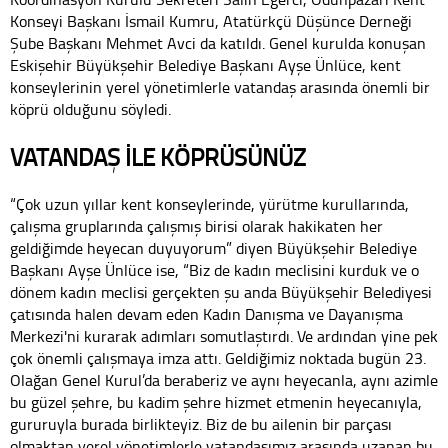
Konseyi Başkanı İsmail Kumru, Atatürkçü Düşünce Derneği
Şube Başkanı Mehmet Avci da katıldı. Genel kurulda konuşan
Eskişehir Büyükşehir Belediye Başkanı Ayşe Ünlüce, kent
konseylerinin yerel yönetimlerle vatandaş arasında önemli bir
köprü olduğunu söyledi.
VATANDAŞ İLE KÖPRÜSÜNÜZ
“Çok uzun yıllar kent konseylerinde, yürütme kurullarında,
çalışma gruplarında çalışmış birisi olarak hakikaten her
geldiğimde heyecan duyuyorum” diyen Büyükşehir Belediye
Başkanı Ayşe Ünlüce ise, “Biz de kadın meclisini kurduk ve o
dönem kadın meclisi gerçekten şu anda Büyükşehir Belediyesi
çatısında halen devam eden Kadın Danışma ve Dayanışma
Merkezi'ni kurarak adımları somutlaştırdı. Ve ardından yine pek
çok önemli çalışmaya imza attı. Geldiğimiz noktada bugün 23.
Olağan Genel Kurul’da beraberiz ve aynı heyecanla, aynı azimle
bu güzel şehre, bu kadim şehre hizmet etmenin heyecanıyla,
gururuyla burada birlikteyiz. Biz de bu ailenin bir parçası
olmaktan yerel yönetimlerle vatandaşımız arasında uzanan bu