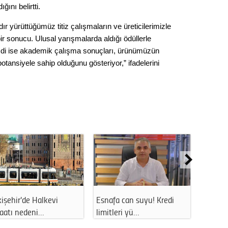
ığını belirtti.
Op. D
dır yürüttüğümüz titiz çalışmaların ve üreticilerimizle
Sağlığı
ir sonucu. Ulusal yarışmalarda aldığı ödüllerle
imdi ise akademik çalışma sonuçları, ürünümüzün
otansiyele sahip olduğunu gösteriyor,” ifadelerini
Uzm. 
Vatand
M. M
Hayır,
eydanda
Eskişehir'de tehlikeli
Eskişehir'de hatalı pa
Seda
manzara: Vat…
sürücül…