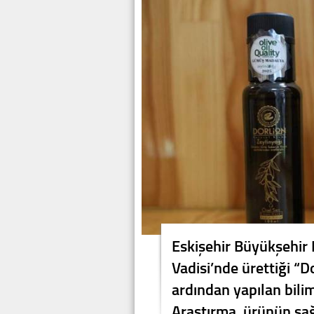
Eskişehir Büyükşehir 
Vadisi’nde ürettiği “D
ardından yapılan bilim
Araştırma, ürünün sağ