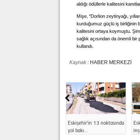
aldığı ödüllerle kalitesini kanıtlad
Mişe, “Dorlion zeytinyağı, yıllar
kurduğumuz güçlü iş birliğinin b
kalitesini ortaya koymuştu. Ş
sağlık açısından da önemli bir p
kullandı.
Kaynak :
HABER MERKEZİ
 Halkevi
Esnafa can suyu! Kredi
Eskişehir'de o m
ni…
limitleri yü…
uzun süreli…