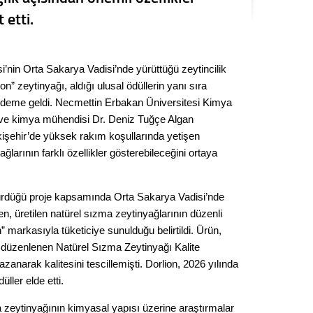
Seval
 etti.
Es Es’
’nin Orta Sakarya Vadisi’nde yürüttüğü zeytincilik
on” zeytinyağı, aldığı ulusal ödüllerin yanı sıra
Ahme
ündeme geldi. Necmettin Erbakan Üniversitesi Kimya
ve kimya mühendisi Dr. Deniz Tuğçe Algan
kişehir’de yüksek rakım koşullarında yetişen
Tepeba
birliği
ğlarının farklı özellikler gösterebileceğini ortaya
ulaşı
Fund
dürdüğü proje kapsamında Orta Sakarya Vadisi’nde
rken, üretilen natürel sızma zeytinyağlarının düzenli
CHP’li
n” markasıyla tüketiciye sunulduğu belirtildi. Ürün,
kazana
 düzenlenen Natürel Sızma Zeytinyağı Kalite
seçiml
azanarak kalitesini tescillemişti. Dorlion, 2026 yılında
ler elde etti.
Melt
zeytinyağının kimyasal yapısı üzerine araştırmalar