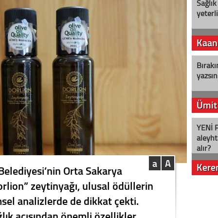
Sağlık
yeterl
Kaan
Bırakı
yazsın
Ümit
YENİ P
aleyht
alır?
a
A
Kere
Belediyesi’nin Orta Sakarya
orlion” zeytinyağı, ulusal ödüllerin
Nostalj
sel analizlerde de dikkat çekti.
lık açısından önemli özellikler