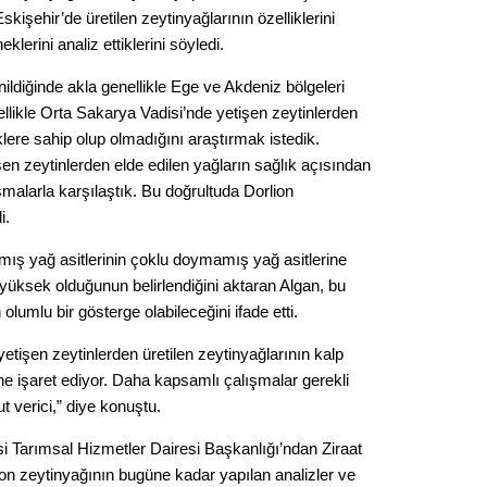
Gürha
işehir’de üretilen zeytinyağlarının özelliklerini
Eskişe
lerini analiz ettiklerini söyledi.
Döne
ildiğinde akla genellikle Ege ve Akdeniz bölgeleri
Rifat
ellikle Orta Sakarya Vadisi’nde yetişen zeytinlerden
iklere sahip olup olmadığını araştırmak istedik.
Sürdür
en zeytinlerden elde edilen yağların sağlık açısından
kültür
ışmalarla karşılaştık. Bu doğrultuda Dorlion
i.
Konu
mış yağ asitlerinin çoklu doymamış yağ asitlerine
2023 y
yüksek olduğunun belirlendiğini aktaran Algan, bu
bekliy
lumlu bir gösterge olabileceğini ifade etti.
etişen zeytinlerden üretilen zeytinyağlarının kalp
Tüli
ine işaret ediyor. Daha kapsamlı çalışmalar gerekli
t verici,” diye konuştu.
Düşükl
i Tarımsal Hizmetler Dairesi Başkanlığı’ndan Ziraat
on zeytinyağının bugüne kadar yapılan analizler ve