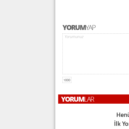
1000
Henü
İlk Y