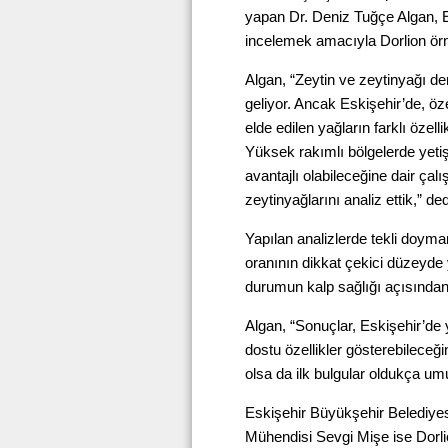
yapan Dr. Deniz Tuğçe Algan, Esk
incelemek amacıyla Dorlion örnek
Algan, “Zeytin ve zeytinyağı den
geliyor. Ancak Eskişehir’de, öz
elde edilen yağların farklı özell
Yüksek rakımlı bölgelerde yetiş
avantajlı olabileceğine dair çal
zeytinyağlarını analiz ettik,” ded
Yapılan analizlerde tekli doyma
oranının dikkat çekici düzeyde 
durumun kalp sağlığı açısından o
Algan, “Sonuçlar, Eskişehir’de y
dostu özellikler gösterebileceğ
olsa da ilk bulgular oldukça umu
Eskişehir Büyükşehir Belediyes
Mühendisi Sevgi Mişe ise Dorli