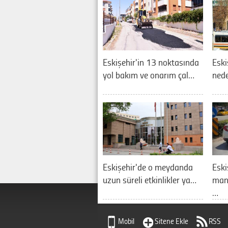
Eskişehir'in 13 noktasında
Eski
yol bakım ve onarım çal…
nede
Eskişehir'de o meydanda
Eski
uzun süreli etkinlikler ya…
manz
…
Mobil
Sitene Ekle
RSS