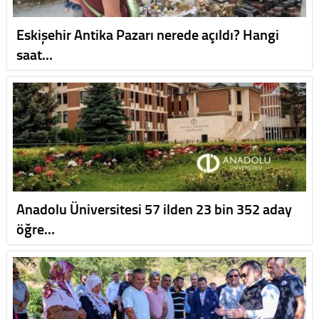
Eskişehir Antika Pazarı nerede açıldı? Hangi
saat…
Anadolu Üniversitesi 57 ilden 23 bin 352 aday
öğre…