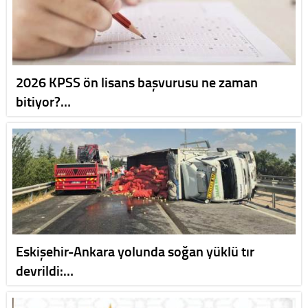
2026 KPSS ön lisans başvurusu ne zaman
bitiyor?…
Eskişehir-Ankara yolunda soğan yüklü tır
devrildi:…