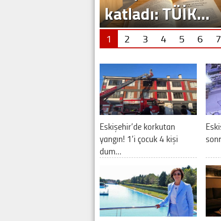
katladı: TÜİK…
1
2
3
4
5
6
7
Eskişehir’de korkutan
Eski
yangın! 1’i çocuk 4 kişi
sonr
dum…