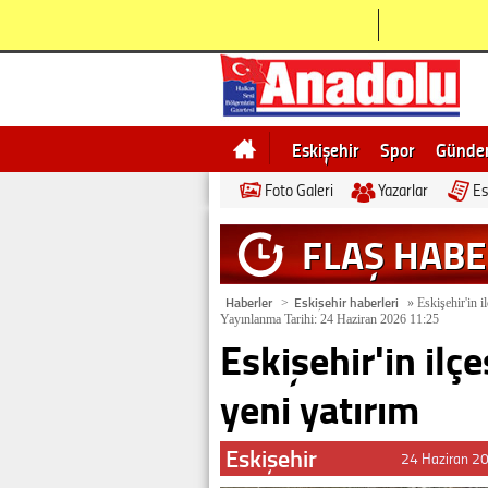
Eskişehir
Spor
Günd
Foto Galeri
Yazarlar
Es
Bilecik
Ne demek
Esk
FLAŞ HAB
Haberler
Eskişehir haberleri
>
»
Eskişehir'in il
Yayınlanma Tarihi: 24 Haziran 2026 11:25
Eskişehir'in ilçe
yeni yatırım
Eskişehir
24 Haziran 2