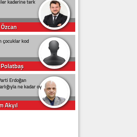
ler kaderine terk
 Özcan
n çocuklar kod
 Polatbaş
arti Erdoğan
arlığıyla ne kadar oy
m Akyıl
iye ilgiliyiz!