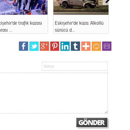
Op. D
Sağlığı
işehir'de trafik kazası
Eskişehir'de kaza: Alkollü
Kentpar
rası …
sürücü d…
yenide
Uzm. 
Vatand
M. M
Hayır,
Seda