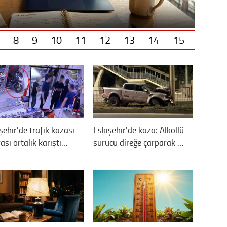
8
9
10
11
12
13
14
15
şehir'de trafik kazası
Eskişehir'de kaza: Alkollü
ası ortalık karıştı…
sürücü direğe çarparak …