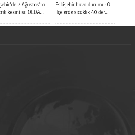
şehir'de 7 Ağustos'ta
Eskişehir hava durumu: O
trik kesintisi: OEDA…
ilçelerde sıcaklık 40 der…
E