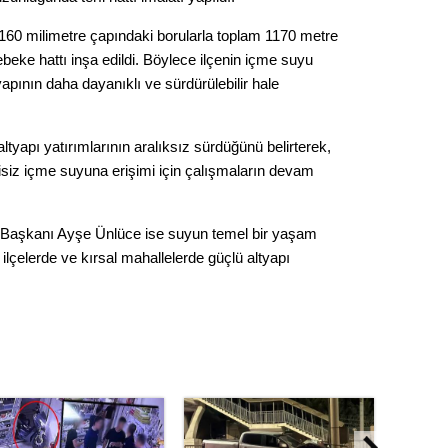
Gürha
Eskişe
160 milimetre çapındaki borularla toplam 1170 metre
Döne
eke hattı inşa edildi. Böylece ilçenin içme suyu
Rifat
ltyapının daha dayanıklı ve sürdürülebilir hale
Sürdür
altyapı yatırımlarının aralıksız sürdüğünü belirterek,
kültür
tisiz içme suyuna erişimi için çalışmaların devam
Konu
 Başkanı Ayşe Ünlüce ise suyun temel bir yaşam
ilçelerde ve kırsal mahallelerde güçlü altyapı
2023 y
bekliy
Tüli
Düşükl