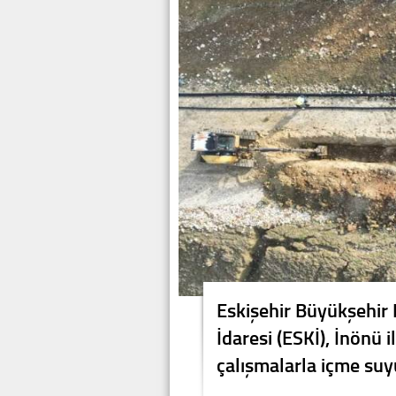
Eskişehir Büyükşehir 
İdaresi (ESKİ), İnönü
çalışmalarla içme suyu