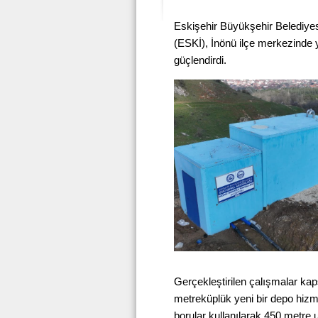
Eskişehir Büyükşehir Belediye
(ESKİ), İnönü ilçe merkezinde y
güçlendirdi.
Gerçekleştirilen çalışmalar k
metreküplük yeni bir depo hizme
borular kullanılarak 450 metre u