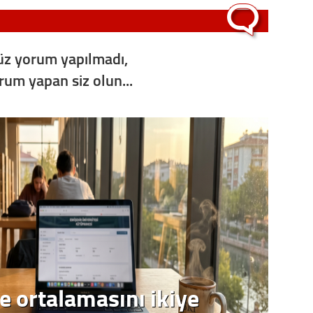
z yorum yapılmadı,
orum yapan siz olun...
e ortalamasını ikiye