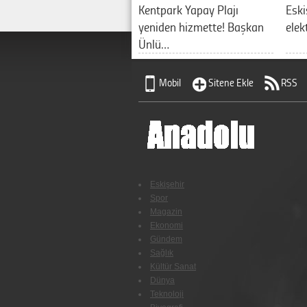
Kentpark Yapay Plajı
Eski
yeniden hizmette! Başkan
elek
Ünlü…
Mobil
Sitene Ekle
RSS
Eskişehir
Spor
Magazin
Ekonomi
Gündem
Sağlık
Kültür Sanat
Dünya
Teknoloji