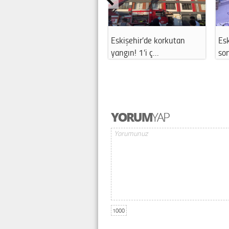
Eskişehir’de korkutan
Esk
yangın! 1’i ç…
son
1000