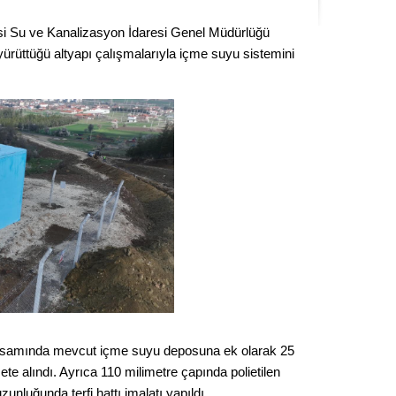
Seval
si Su ve Kanalizasyon İdaresi Genel Müdürlüğü
ürüttüğü altyapı çalışmalarıyla içme suyu sistemini
Es Es’
Ahme
Tepeba
birliği
ulaşı
Fund
CHP’li
kazana
seçiml
apsamında mevcut içme suyu deposuna ek olarak 25
Melt
te alındı. Ayrıca 110 milimetre çapında polietilen
zunluğunda terfi hattı imalatı yapıldı.