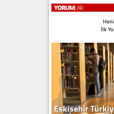
Henü
İlk Y
Eskişehir Türkiy