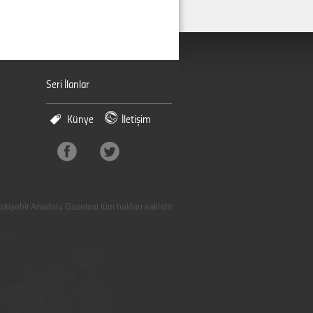
Seri İlanlar
Künye
İletişim
skişehir Anadolu Gazetesi tüm hakları saklıdır