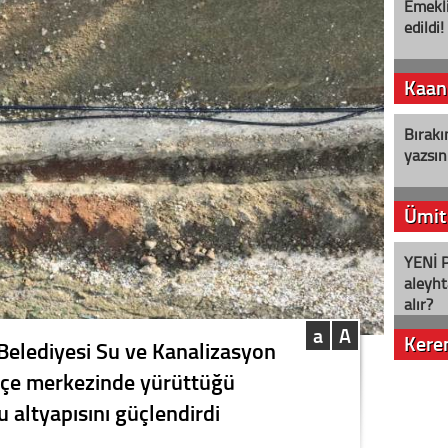
Emekli
edildi!
Kaan
Bırakı
yazsın
Ümit
YENİ P
aleyht
alır?
a
A
Kere
Belediyesi Su ve Kanalizasyon
 ilçe merkezinde yürüttüğü
Nostalj
 altyapısını güçlendirdi