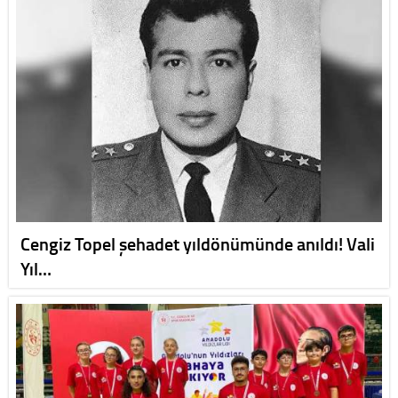
Cengiz Topel şehadet yıldönümünde anıldı! Vali
Yıl…