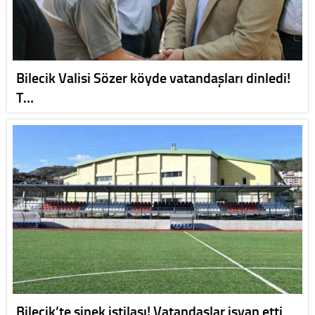
Bilecik Valisi Sözer köyde vatandaşları dinledi!
T…
Bilecik’te sinek istilası! Vatandaşlar isyan etti