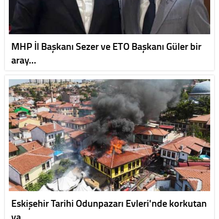
MHP İl Başkanı Sezer ve ETO Başkanı Güler bir
aray…
Eskişehir Tarihi Odunpazarı Evleri'nde korkutan
ya…