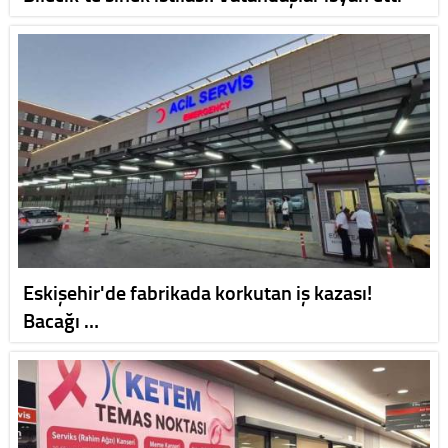
Eskişehir'de fabrikada korkutan iş kazası!
Bacağı …