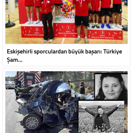
Eskişehirli sporculardan büyük başarı: Türkiye
Şam…