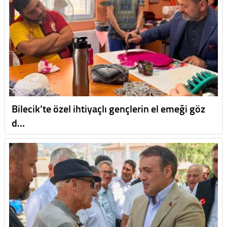
Bilecik’te özel ihtiyaçlı gençlerin el emeği göz
d…