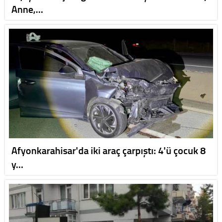
Anne,…
Afyonkarahisar'da iki araç çarpıştı: 4'ü çocuk 8
y…