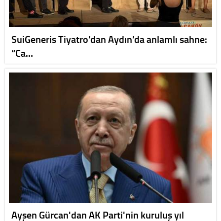
SuiGeneris Tiyatro’dan Aydın’da anlamlı sahne:
“Ca…
Ayşen Gürcan'dan AK Parti'nin kuruluş yıl