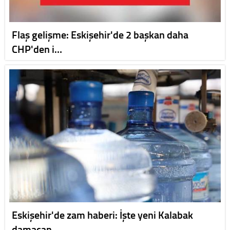
Flaş gelişme: Eskişehir'de 2 başkan daha
CHP'den i…
Eskişehir'de zam haberi: İşte yeni Kalabak
damacan…