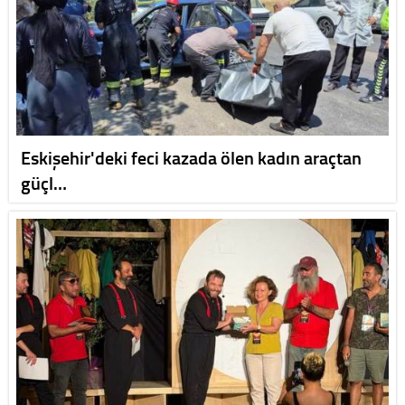
Eskişehir'deki feci kazada ölen kadın araçtan
güçl…