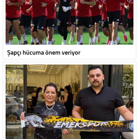
Şapçı hücuma önem veriyor