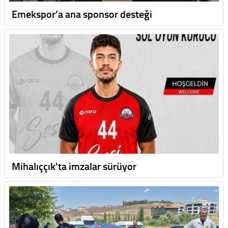
Emekspor’a ana sponsor desteği
Mihalıççık'ta imzalar sürüyor