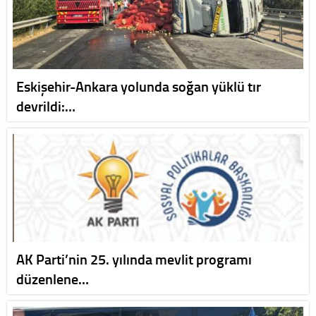
Eskişehir-Ankara yolunda soğan yüklü tır
devrildi:…
AK Parti’nin 25. yılında mevlit programı
düzenlene…