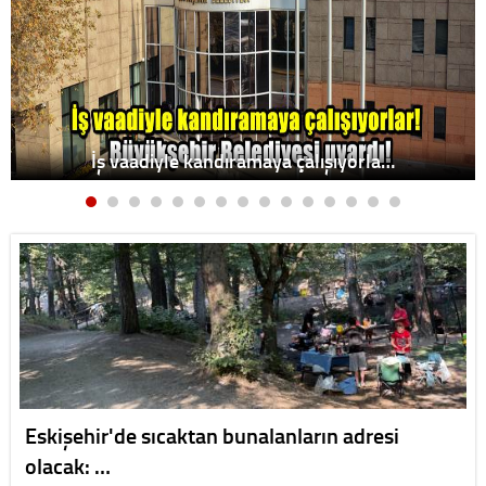
İş vaadiyle kandıramaya çalışıyorla…
Eskişehir'de sıcaktan bunalanların adresi
olacak: …