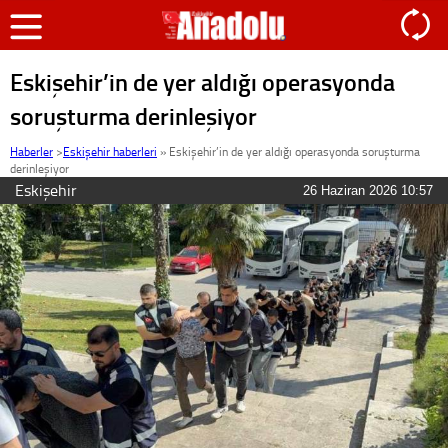
Eskişehir’in de yer aldığı operasyonda
soruşturma derinleşiyor
Haberler
>
Eskişehir haberleri
»
Eskişehir’in de yer aldığı operasyonda soruşturma
derinleşiyor
Eskişehir
26 Haziran 2026 10:57