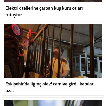
Elektrik tellerine çarpan kuş kuru otları
tutuştur…
Eskişehir’de ilginç olay! camiye girdi, kapılar
üz…