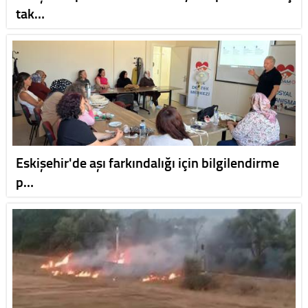
tak…
Eskişehir'de aşı farkındalığı için bilgilendirme
p…