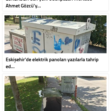
Ahmet Gözcü'y…
Eskişehir'de elektrik panoları yazılarla tahrip
ed…