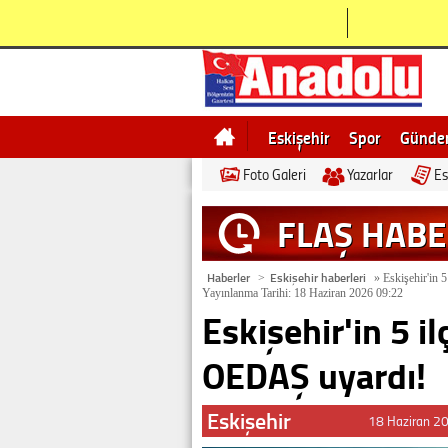
Eskişehir
Spor
Günd
Foto Galeri
Yazarlar
Es
Bilecik
Ne demek
Esk
FLAŞ HAB
Haberler
Eskişehir haberleri
>
»
Eskişehir'in 5
Yayınlanma Tarihi: 18 Haziran 2026 09:22
Eskişehir'in 5 il
OEDAŞ uyardı!
Eskişehir
18 Haziran 2