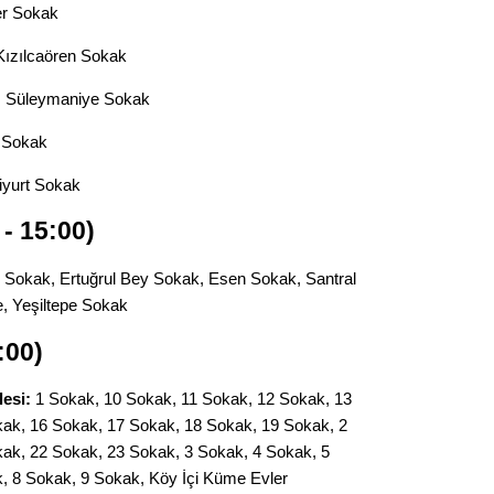
Gürha
er Sokak
Eskişe
Döne
ızılcaören Sokak
Rifat
:
Süleymaniye Sokak
ı Sokak
Sürdür
kültür
yurt Sokak
- 15:00)
Konu
i Sokak, Ertuğrul Bey Sokak, Esen Sokak, Santral
2023 y
e, Yeşiltepe Sokak
bekliy
:00)
Tüli
esi:
1 Sokak, 10 Sokak, 11 Sokak, 12 Sokak, 13
ak, 16 Sokak, 17 Sokak, 18 Sokak, 19 Sokak, 2
Düşükl
ak, 22 Sokak, 23 Sokak, 3 Sokak, 4 Sokak, 5
, 8 Sokak, 9 Sokak, Köy İçi Küme Evler