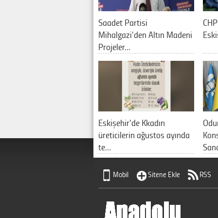
Saadet Partisi
CHP’
Mihalgazi’den Altın Madeni
Eski
Projeler…
Eskişehir'de Kkadın
Odu
üreticilerin ağustos ayında
Kons
te…
Sana
Mobil
Sitene Ekle
RSS