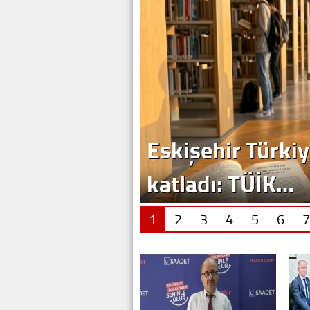
Eskişehir Türkiy
katladı: TÜİK…
1
2
3
4
5
6
7