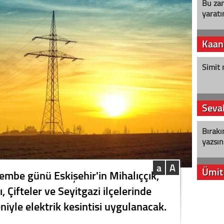
Bu zam
yaratır
Kaan
Simit 
Seval
Bırakı
yazsın
a
A
Ümit
mbe günü Eskişehir'in Mihalıççık,
 Çifteler ve Seyitgazi ilçelerinde
YENİ P
niyle elektrik kesintisi uygulanacak.
aleyht
alır?