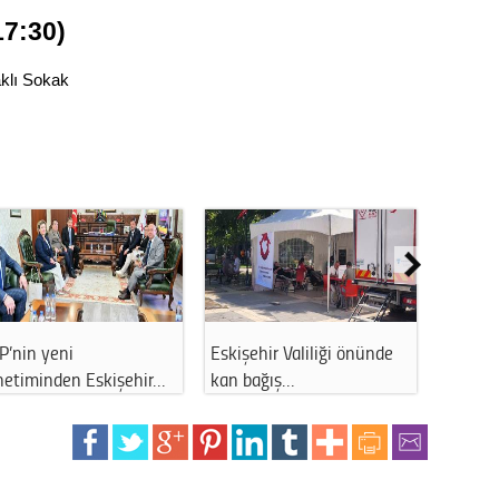
Op. D
17:30)
Sağlığı
klı Sokak
Uzm. 
Vatand
M. M
P’nin yeni
Eskişehir Valiliği önünde
Eskişeh
Hayır,
netiminden Eskişehir…
kan bağış…
üretici
Seda