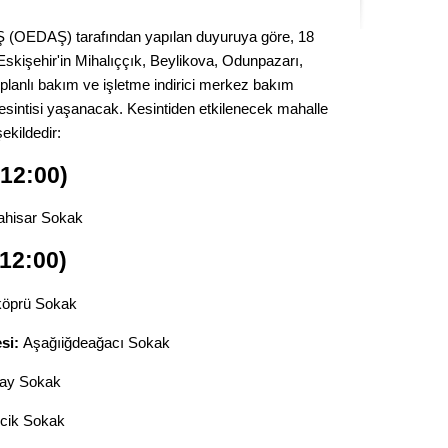
Kere
 (OEDAŞ) tarafından yapılan duyuruya göre, 18
kişehir'in Mihalıççık, Beylikova, Odunpazarı,
Es Es’
e planlı bakım ve işletme indirici merkez bakım
kesintisi yaşanacak. Kesintiden etkilenecek mahalle
şekildedir:
Ahme
 12:00)
Tepeba
birliği
hisar Sokak
ulaşı
 12:00)
Fund
öprü Sokak
CHP’li
si:
Aşağıiğdeağacı Sokak
kazana
seçiml
ay Sokak
Melt
cik Sokak