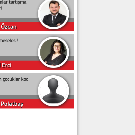
lar tartışma
!
 Özcan
meselesi!
 Erci
n çocuklar kod
 Polatbaş
arti Erdoğan
arlığıyla ne kadar oy