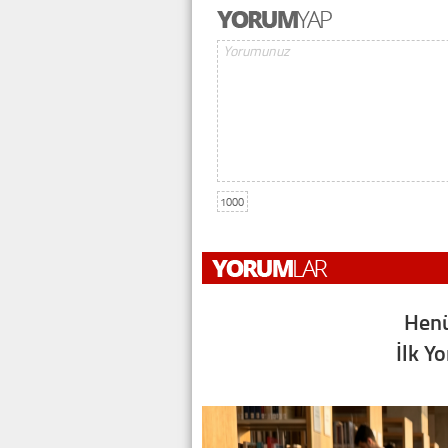
1000
Henü
İlk Y