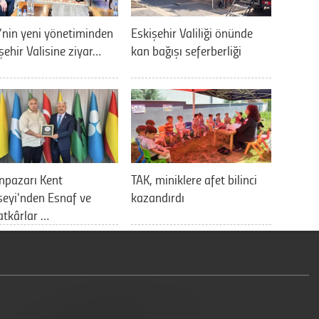
nin yeni yönetiminden
Eskişehir Valiliği önünde
şehir Valisine ziyar…
kan bağışı seferberliği
npazarı Kent
TAK, miniklere afet bilinci
eyi'nden Esnaf ve
kazandırdı
tkârlar …