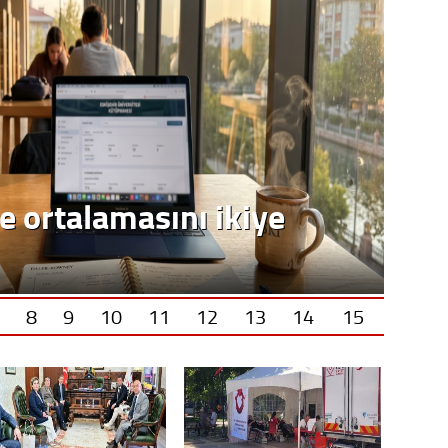
e ortalamasını ikiye
8
9
10
11
12
13
14
15