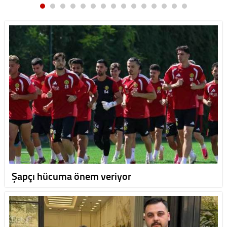
Şapçı hücuma önem veriyor