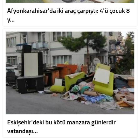
Afyonkarahisar'da iki araç çarpıştı: 4'ü çocuk 8
y…
Eskişehir'deki bu kötü manzara günlerdir
vatandaşı…