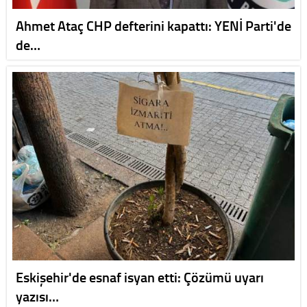
Ahmet Ataç CHP defterini kapattı: YENİ Parti'de
de…
Eskişehir'de esnaf isyan etti: Çözümü uyarı
yazısı…