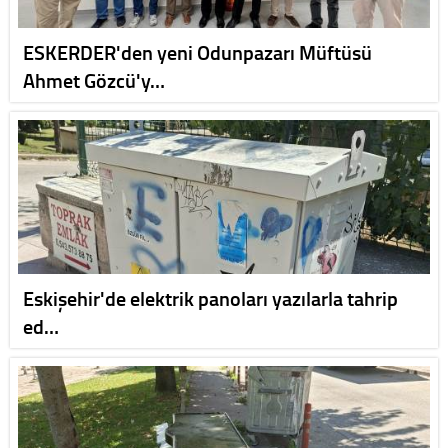
ESKERDER'den yeni Odunpazarı Müftüsü
Ahmet Gözcü'y…
Eskişehir'de elektrik panoları yazılarla tahrip
ed…