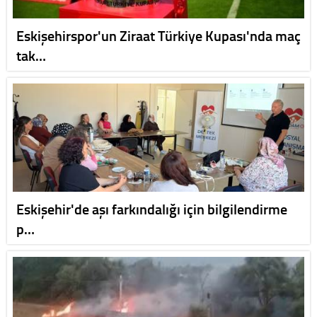
Eskişehirspor'un Ziraat Türkiye Kupası'nda maç
tak…
Eskişehir'de aşı farkındalığı için bilgilendirme
p…