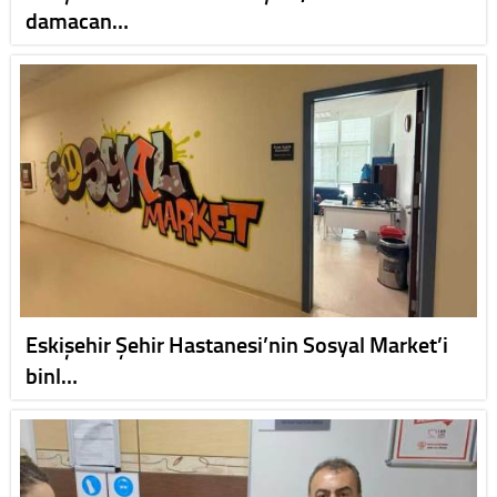
damacan…
Eskişehir Şehir Hastanesi’nin Sosyal Market’i
binl…