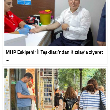
MHP Eskişehir İl Teşkilatı’ndan Kızılay’a ziyaret
…