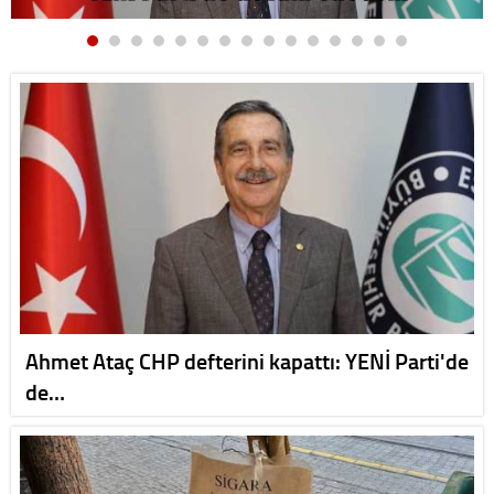
Ahmet Ataç CHP defterini kapattı: YENİ Parti'de
de…