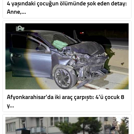
4 yaşındaki çocuğun ölümünde şok eden detay:
Anne,…
Afyonkarahisar'da iki araç çarpıştı: 4'ü çocuk 8
y…