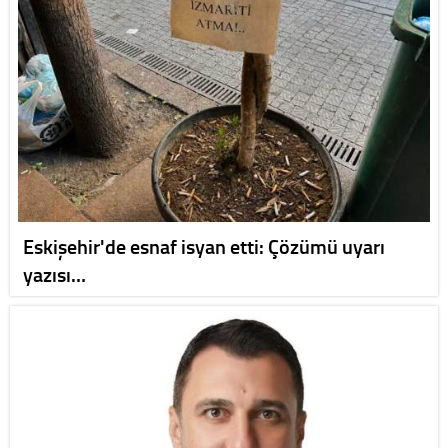
Eskişehir'de esnaf isyan etti: Çözümü uyarı
yazısı…