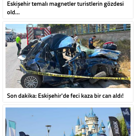
Eskişehir temalı magnetler turistlerin gözdesi
old…
Son dakika: Eskişehir'de feci kaza bir can aldı!