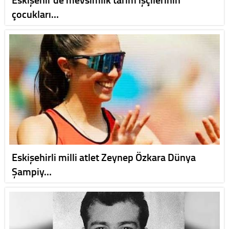
çocukları…
Eskişehirli milli atlet Zeynep Özkara Dünya
Şampiy…