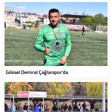
Göksel Demiral Çağlarspor’da