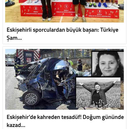
Eskişehirli sporculardan büyük başarı: Türkiye
Şam…
Eskişehir’de kahreden tesadüf! Doğum gününde
kazad…