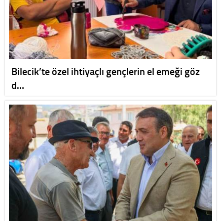
Bilecik’te özel ihtiyaçlı gençlerin el emeği göz
d…