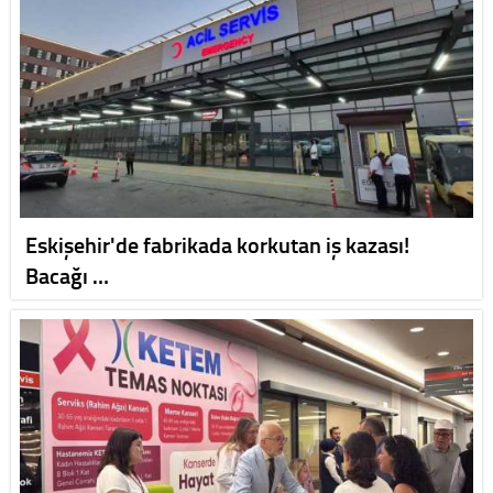
Eskişehir'de fabrikada korkutan iş kazası!
Bacağı …