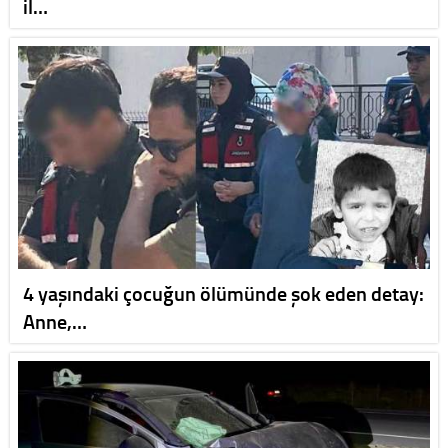
il…
4 yaşındaki çocuğun ölümünde şok eden detay:
Anne,…