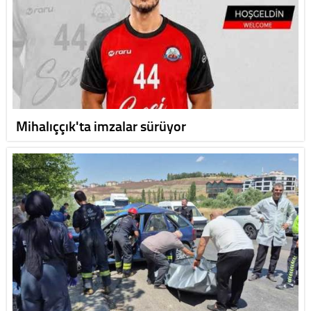
Mihalıççık'ta imzalar sürüyor