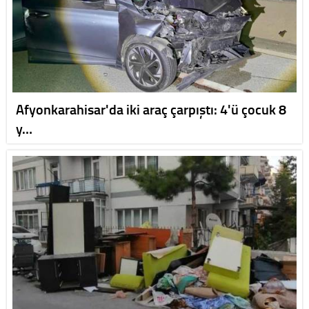
Afyonkarahisar'da iki araç çarpıştı: 4'ü çocuk 8
y…