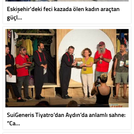
Eskişehir'deki feci kazada ölen kadın araçtan
güçl…
SuiGeneris Tiyatro’dan Aydın’da anlamlı sahne:
“Ca…