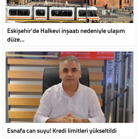
Eskişehir'de Halkevi inşaatı nedeniyle ulaşım
düze…
Esnafa can suyu! Kredi limitleri yükseltildi