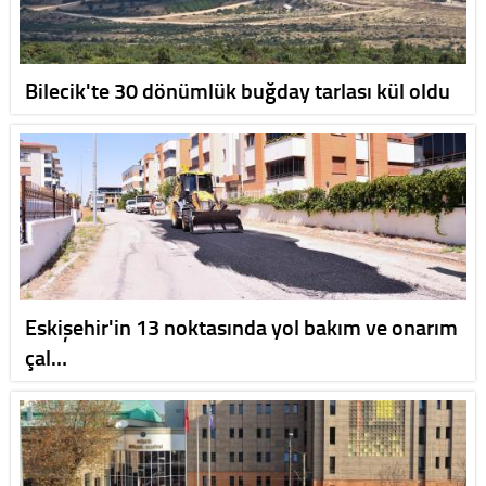
Bilecik'te 30 dönümlük buğday tarlası kül oldu
Eskişehir'in 13 noktasında yol bakım ve onarım
çal…