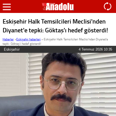
Eskişehir Halk Temsilcileri Meclisi'nden
Diyanet'e tepki: Göktaş'ı hedef gösterdi!
Haberler
>
Eskişehir haberleri
»
Eskişehir Halk Temsilcileri Meclisi'nden Diyanet'e
tepki: Göktaş'ı hedef gösterdi!
Eskişehir
4 Temmuz 2026 10:35