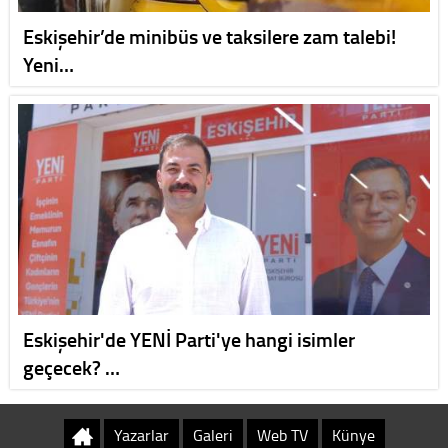
Eskişehir’de minibüs ve taksilere zam talebi!
Yeni…
Eskişehir'de YENİ Parti'ye hangi isimler
geçecek? …
Yazarlar
Galeri
Web TV
Künye