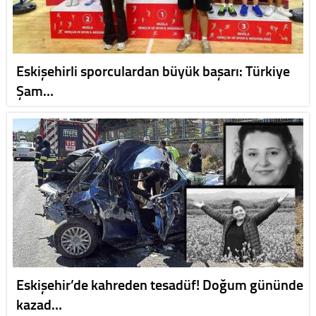
Eskişehirli sporculardan büyük başarı: Türkiye
Şam…
Eskişehir’de kahreden tesadüf! Doğum gününde
kazad…