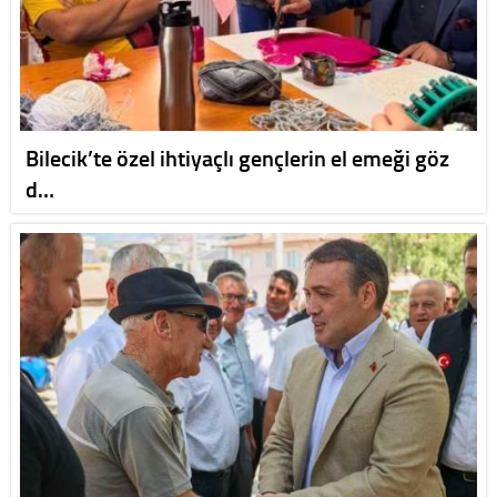
Bilecik’te özel ihtiyaçlı gençlerin el emeği göz
d…