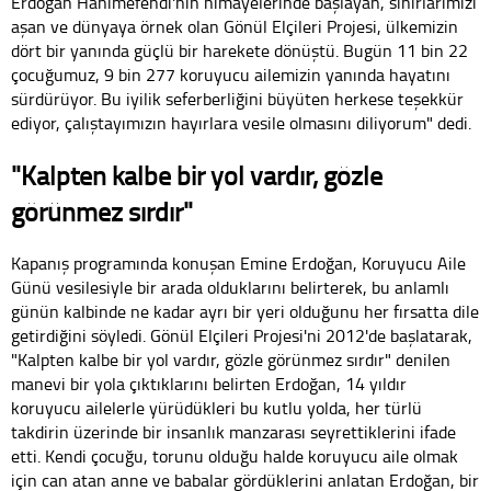
Erdoğan Hanımefendi'nin himayelerinde başlayan, sınırlarımızı
aşan ve dünyaya örnek olan Gönül Elçileri Projesi, ülkemizin
dört bir yanında güçlü bir harekete dönüştü. Bugün 11 bin 22
çocuğumuz, 9 bin 277 koruyucu ailemizin yanında hayatını
sürdürüyor. Bu iyilik seferberliğini büyüten herkese teşekkür
ediyor, çalıştayımızın hayırlara vesile olmasını diliyorum" dedi.
"Kalpten kalbe bir yol vardır, gözle
görünmez sırdır"
Kapanış programında konuşan Emine Erdoğan, Koruyucu Aile
Günü vesilesiyle bir arada olduklarını belirterek, bu anlamlı
günün kalbinde ne kadar ayrı bir yeri olduğunu her fırsatta dile
getirdiğini söyledi. Gönül Elçileri Projesi'ni 2012'de başlatarak,
"Kalpten kalbe bir yol vardır, gözle görünmez sırdır" denilen
manevi bir yola çıktıklarını belirten Erdoğan, 14 yıldır
koruyucu ailelerle yürüdükleri bu kutlu yolda, her türlü
takdirin üzerinde bir insanlık manzarası seyrettiklerini ifade
etti. Kendi çocuğu, torunu olduğu halde koruyucu aile olmak
için can atan anne ve babalar gördüklerini anlatan Erdoğan, bir