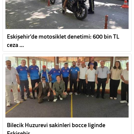
Eskişehir’de motosiklet denetimi: 600 bin TL
ceza …
Bilecik Huzurevi sakinleri bocce liginde
Eskişehir…