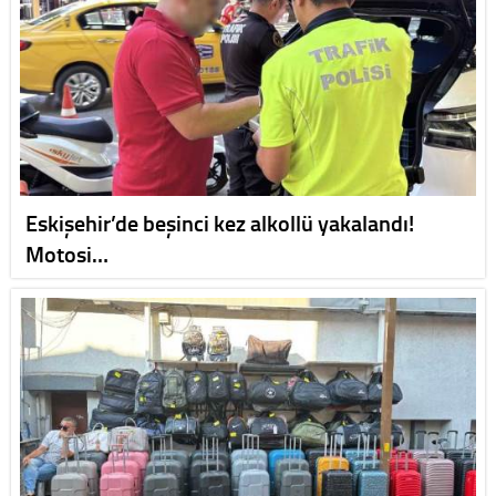
Eskişehir’de beşinci kez alkollü yakalandı!
Motosi…