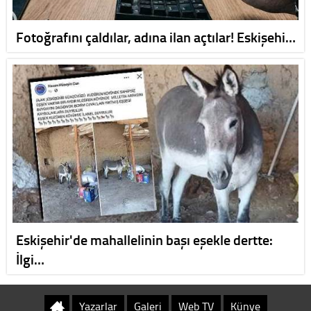
Fotoğrafını çaldılar, adına ilan açtılar! Eskişehi…
Eskişehir'de mahallelinin başı eşekle dertte:
İlgi…
Yazarlar
Galeri
Web TV
Künye