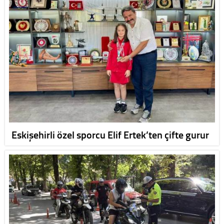
Eskişehirli özel sporcu Elif Ertek’ten çifte gurur