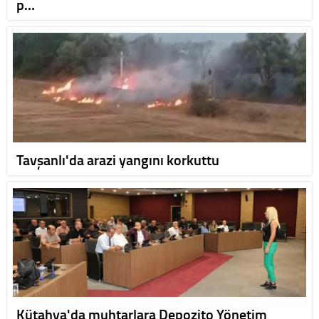
p…
Tavşanlı'da arazi yangını korkuttu
Kütahya'da muhtarlara Depozito Yönetim