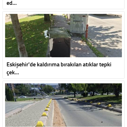
ed…
Eskişehir'de kaldırıma bırakılan atıklar tepki
çek…