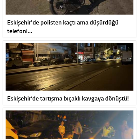
Eskişehir'de polisten kaçtı ama düşürdüğü
telefonl…
Eskişehir’de tartışma bıçaklı kavgaya dönüştü!