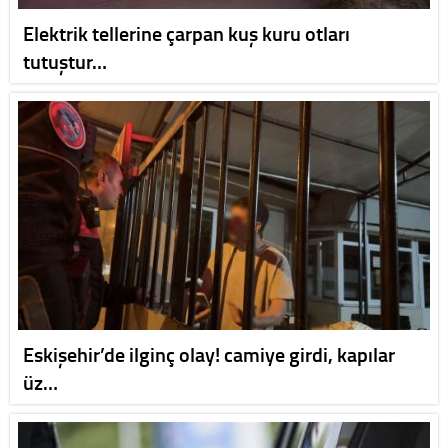
Elektrik tellerine çarpan kuş kuru otları
tutuştur…
Eskişehir’de ilginç olay! camiye girdi, kapılar
üz…