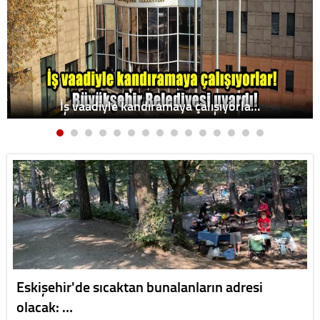
İş vaadiyle kandıramaya çalışıyorla…
Eskişehir'de sıcaktan bunalanların adresi
olacak: …