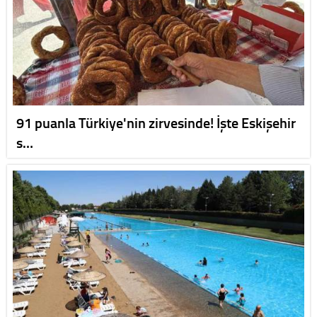
91 puanla Türkiye'nin zirvesinde! İşte Eskişehir
s…