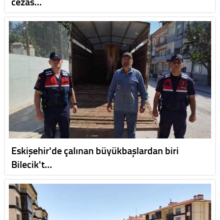
cezas…
Eskişehir'de çalınan büyükbaşlardan biri
Bilecik't…