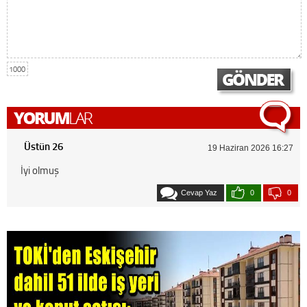
1000
Üstün 26
19 Haziran 2026 16:27
İyi olmuş
Cevap Yaz
0
0