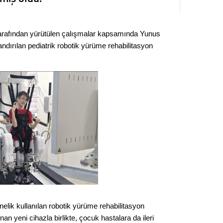
Kere
tarafından yürütülen çalışmalar kapsamında Yunus
Es Es’
dırılan pediatrik robotik yürüme rehabilitasyon
Ahme
Tepeba
birliği
ulaşı
Fund
CHP’li
kazana
seçiml
Melt
elik kullanılan robotik yürüme rehabilitasyon
an yeni cihazla birlikte, çocuk hastalara da ileri