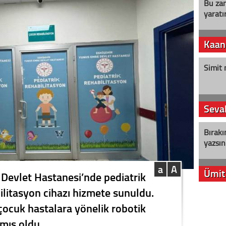
Bu zam
yaratır
Kaan
Simit 
Seval
Bırakı
yazsın
a
A
Ümit
Devlet Hastanesi’nde pediatrik
litasyon cihazı hizmete sunuldu.
YENİ P
 çocuk hastalara yönelik robotik
aleyht
alır?
amış oldu.