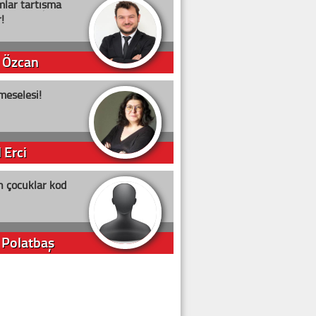
lar tartışma
!
 Özcan
meselesi!
 Erci
n çocuklar kod
 Polatbaş
arti Erdoğan
arlığıyla ne kadar oy