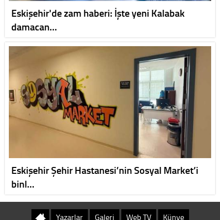
Eskişehir'de zam haberi: İşte yeni Kalabak
damacan…
Eskişehir Şehir Hastanesi’nin Sosyal Market’i
binl…
Yazarlar
Galeri
Web TV
Künye