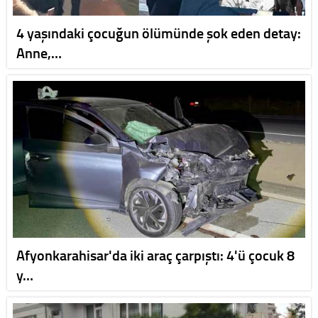
4 yaşındaki çocuğun ölümünde şok eden detay:
Anne,…
Afyonkarahisar'da iki araç çarpıştı: 4'ü çocuk 8
y…