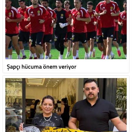
Şapçı hücuma önem veriyor