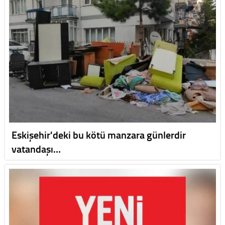
Eskişehir'deki bu kötü manzara günlerdir
vatandaşı…