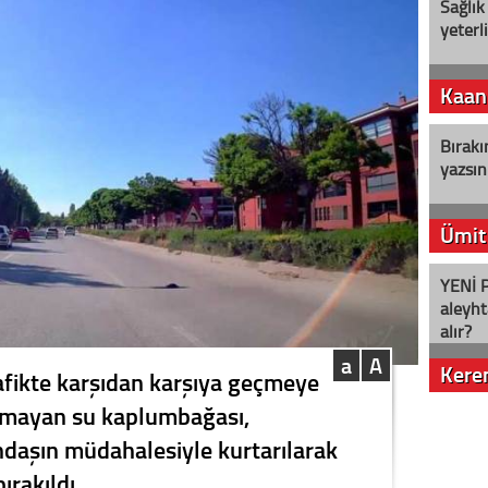
Sağlık
yeterl
Kaan
Bırakı
yazsın
Ümit
YENİ P
aleyht
alır?
a
A
Kere
afikte karşıdan karşıya geçmeye
şamayan su kaplumbağası,
Nostalj
ndaşın müdahalesiyle kurtarılarak
ırakıldı.