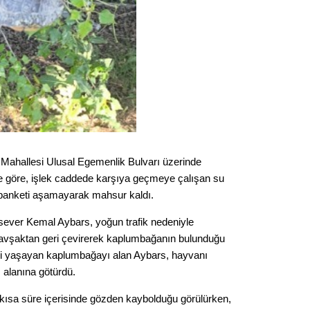
Gürha
Eskişe
Döne
Rifat
Sürdür
kültür
Konu
 Mahallesi Ulusal Egemenlik Bulvarı üzerinde
ere göre, işlek caddede karşıya geçmeye çalışan su
2023 y
bekliy
 banketi aşamayarak mahsur kaldı.
ever Kemal Aybars, yoğun trafik nedeniyle
Tüli
 kavşaktan geri çevirerek kaplumbağanın bulunduğu
si yaşayan kaplumbağayı alan Aybars, hayvanı
Düşükl
 alanına götürdü.
kısa süre içerisinde gözden kaybolduğu görülürken,