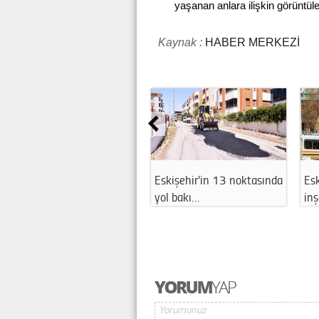
yaşanan anlara ilişkin görüntül
Kaynak :
HABER MERKEZİ
Eskişehir'in 13 noktasında
Esk
yol bakı…
in