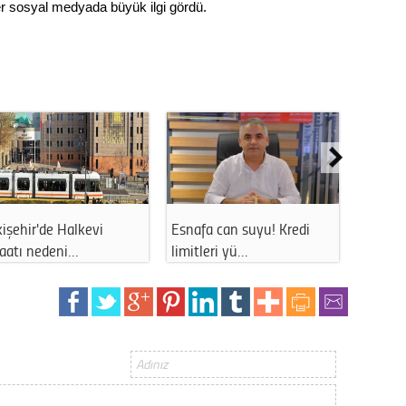
er sosyal medyada büyük ilgi gördü.
Op. D
Sağlığı
Uzm. 
Vatand
işehir'de Halkevi
Esnafa can suyu! Kredi
Eskişe
şaatı nedeni…
limitleri yü…
uzun s
M. M
Hayır,
Seda