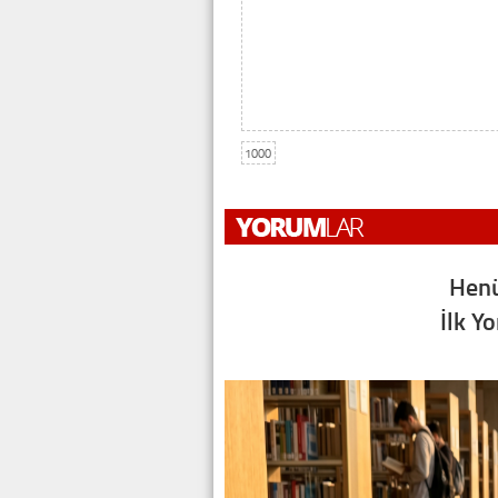
1000
Henü
İlk Y