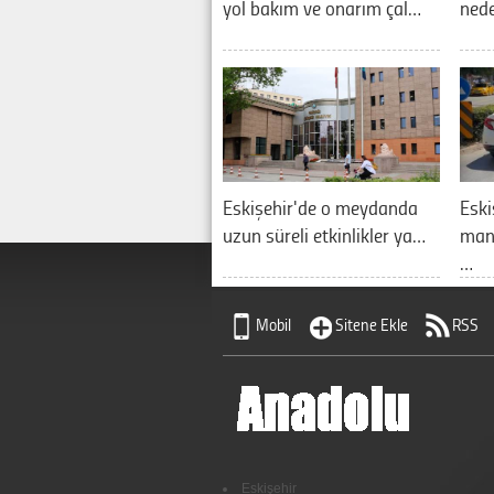
yol bakım ve onarım çal…
nede
Eskişehir'de o meydanda
Eski
uzun süreli etkinlikler ya…
manz
…
Mobil
Sitene Ekle
RSS
Eskişehir