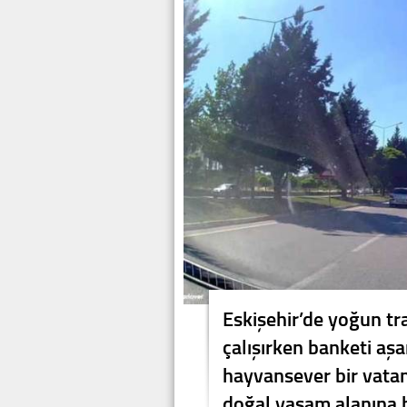
Eskişehir’de yoğun tr
çalışırken banketi a
hayvansever bir vata
doğal yaşam alanına b