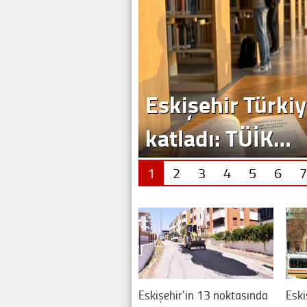
Eskişehir Türkiy
katladı: TÜİK…
1
2
3
4
5
6
7
Eskişehir'in 13 noktasında
Eski