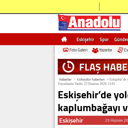
Eskişehir
Spor
Günd
Foto Galeri
Yazarlar
Es
Bilecik
Ne demek
Esk
FLAŞ HAB
Haberler
Eskişehir haberleri
>
»
Eskişehir’de 
Yayınlanma Tarihi: 25 Haziran 2026 13:01
Eskişehir’de yo
kaplumbağayı v
Eskişehir
25 Haziran 2