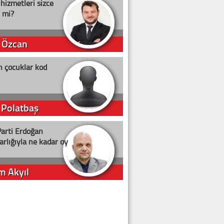
 hizmetleri sizce
i mi?
 Özcan
n çocuklar kod
 Polatbaş
arti Erdoğan
arlığıyla ne kadar oy
m Akyıl
iye ilgiliyiz!