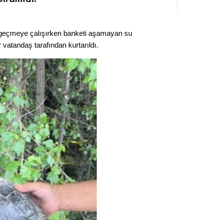
Seval
 geçmeye çalışırken banketi aşamayan su
Es Es’
vatandaş tarafından kurtarıldı.
Ahme
Tepeba
birliği
ulaşı
Fund
CHP’li
kazana
seçiml
Melt