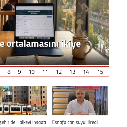
e ortalamasını ikiye
8
9
10
11
12
13
14
15
şehir'de Halkevi inşaatı
Esnafa can suyu! Kredi