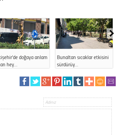
Gürha
Eskişe
Döne
Rifat
Sürdür
kültür
kişehir'de doğaya anlam
Bunaltan sıcaklar etkisini
Eskişeh
tan hey…
sürdürüy…
çevresi
Konu
2023 y
bekliy
Tüli
Düşükl