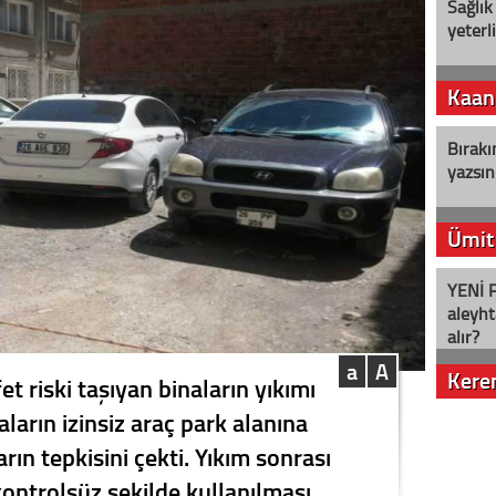
Sağlık
yeterl
Kaan
Bırakı
yazsın
Ümit
YENİ P
aleyht
alır?
a
A
Kere
et riski taşıyan binaların yıkımı
ların izinsiz araç park alanına
Nostalj
ın tepkisini çekti. Yıkım sonrası
kontrolsüz şekilde kullanılması