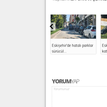
Eskişehir'de hatalı parklar
Es
sürücül…
ka