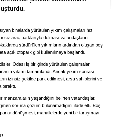
Seval
luşturdu.
Es Es’
aşıyan binalarda yürütülen yıkım çalışmaları hız
zinsiz araç parklarıyla dolması vatandaşların
Ahme
sokaklarda sürdürülen yıkımların ardından oluşan boş
eta açık otopark gibi kullanılmaya başlandı.
Tepeba
disleri Odası iş birliğinde yürütülen çalışmalar
birliği
binanın yıkımı tamamlandı. Ancak yıkım sonrası
ulaşı
rın izinsiz şekilde park edilmesi, arsa sahiplerini ve
Fund
 bıraktı.
er manzaraların yaşandığını belirten vatandaşlar,
CHP’li
ağmen soruna çözüm bulunamadığını ifade etti. Boş
kazana
seçiml
oparka dönüşmesi, mahallelerde yeni bir tartışmayı
Melt
ER