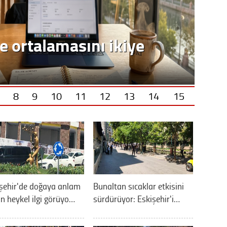
e ortalamasını ikiye
8
9
10
11
12
13
14
15
şehir'de doğaya anlam
Bunaltan sıcaklar etkisini
n heykel ilgi görüyo…
sürdürüyor: Eskişehir'i…