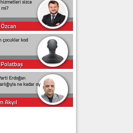
 hizmetleri sizce
i mi?
 Özcan
n çocuklar kod
 Polatbaş
arti Erdoğan
arlığıyla ne kadar oy
m Akyıl
iye ilgiliyiz!