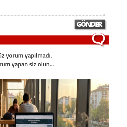
Op. D
Sağlığı
Uzm. 
z yorum yapılmadı,
Vatand
orum yapan siz olun...
M. M
Hayır,
Seda