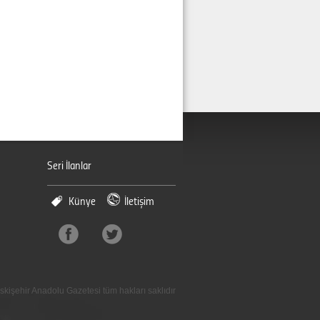
Seri İlanlar
Künye
İletişim
skişehir Anadolu Gazetesi tüm hakları saklıdır