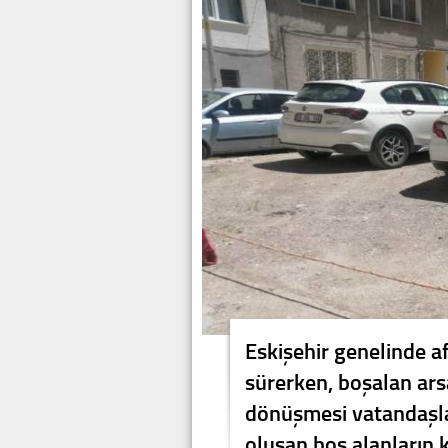
Eskişehir genelinde af
sürerken, boşalan arsa
dönüşmesi vatandaşlar
oluşan boş alanların 