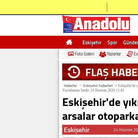
Eskişehir
Spor
Günd
Foto Galeri
Yazarlar
Es
Bilecik
Ne demek
Esk
FLAŞ HAB
Haberler
Eskişehir haberleri
>
»
Eskişehir'de y
Yayınlanma Tarihi: 24 Haziran 2026 11:42
Eskişehir'de yık
arsalar otopar
Eskişehir
24 Haziran 2