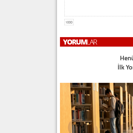
1000
Henü
İlk Y