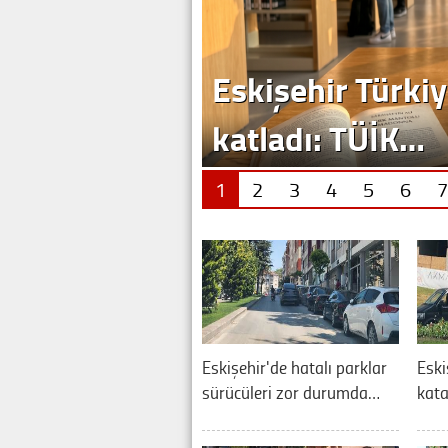
Eskişehir Türkiy
katladı: TÜİK…
1
2
3
4
5
6
7
Eskişehir'de hatalı parklar
Eski
sürücüleri zor durumda…
kata