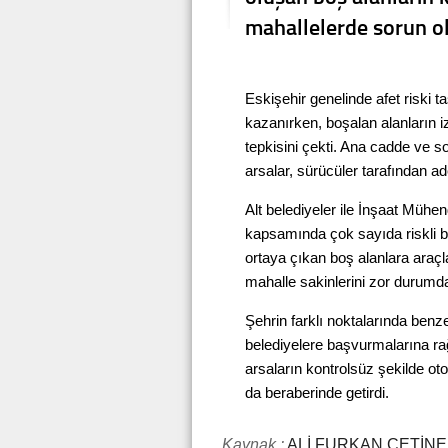
mahallelerde sorun o
Eskişehir genelinde afet riski t
kazanırken, boşalan alanların i
tepkisini çekti. Ana cadde ve 
arsalar, sürücüler tarafından ad
Alt belediyeler ile İnşaat Mühen
kapsamında çok sayıda riskli 
ortaya çıkan boş alanlara araçla
mahalle sakinlerini zor durumda
Şehrin farklı noktalarında benz
belediyelere başvurmalarına r
arsaların kontrolsüz şekilde ot
da beraberinde getirdi.
Kaynak :
ALİ FURKAN ÇETİN