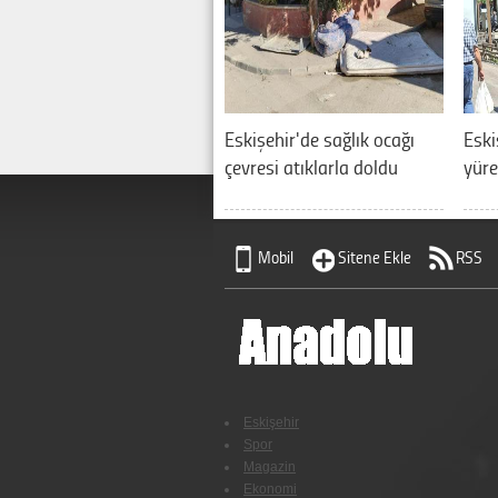
Eskişehir'de sağlık ocağı
Eski
çevresi atıklarla doldu
yüre
Mobil
Sitene Ekle
RSS
Eskişehir
Spor
Magazin
Ekonomi