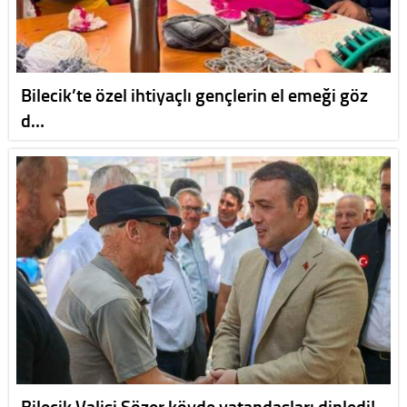
Bilecik’te özel ihtiyaçlı gençlerin el emeği göz
d…
Bilecik Valisi Sözer köyde vatandaşları dinledi!