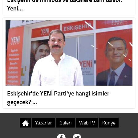
Yeni…
Eskişehir'de YENİ Parti'ye hangi isimler
geçecek? …
Yazarlar
Galeri
Web TV
Künye