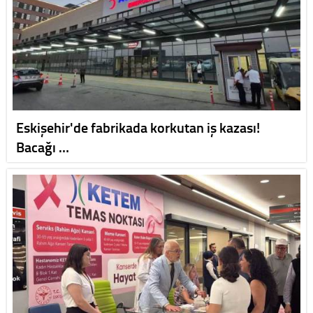
Eskişehir'de fabrikada korkutan iş kazası!
Bacağı …