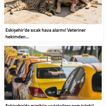
Eskişehir’de sıcak hava alarmı! Veteriner
hekimden…
Eskişehir’de minibüs ve taksilere zam talebi!