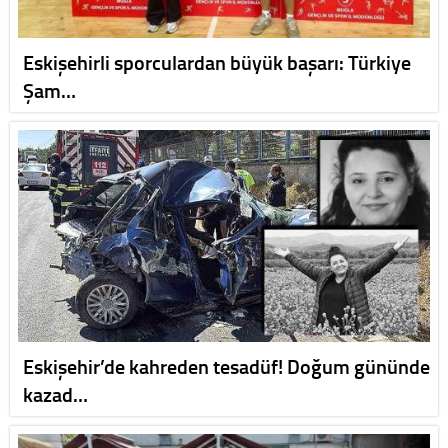
Eskişehirli sporculardan büyük başarı: Türkiye
Şam…
Eskişehir’de kahreden tesadüf! Doğum gününde
kazad…