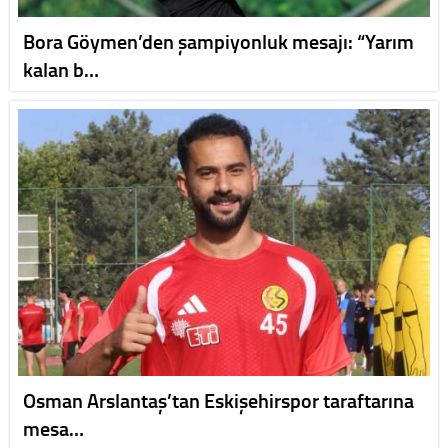
Bora Göymen’den şampiyonluk mesajı: “Yarım
kalan b…
Osman Arslantaş’tan Eskişehirspor taraftarına
mesa…