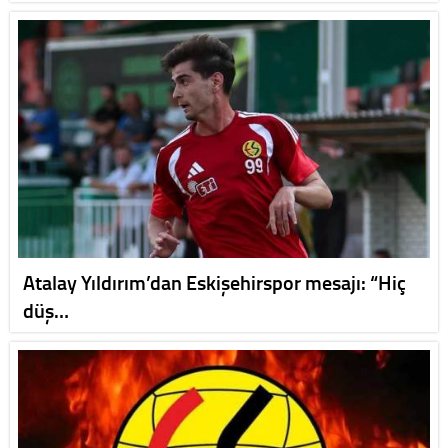
Atalay Yıldırım’dan Eskişehirspor mesajı: “Hiç
düş…