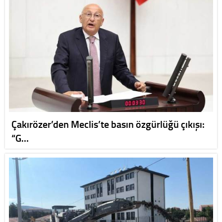
Çakırözer’den Meclis’te basın özgürlüğü çıkışı:
“G…