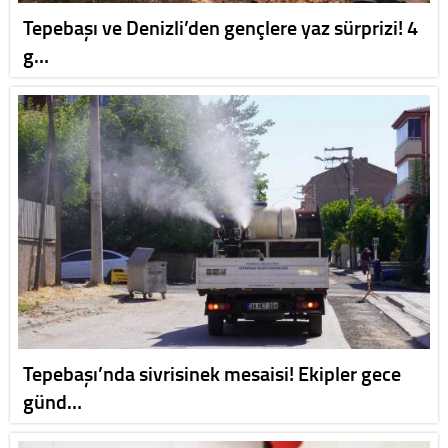
Tepebaşı ve Denizli’den gençlere yaz sürprizi! 4
g…
Tepebaşı’nda sivrisinek mesaisi! Ekipler gece
günd…