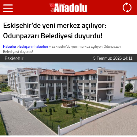
Eskişehir'de yeni merkez açılıyor:
Odunpazarı Belediyesi duyurdu!
Haberler
>
Eskişehir haberleri
»
Eskişehir'de yeni merkez açılıyor: Odunpazarı
Belediyesi duyurdu!
Eskişehir
5 Temmuz 2026 14:11