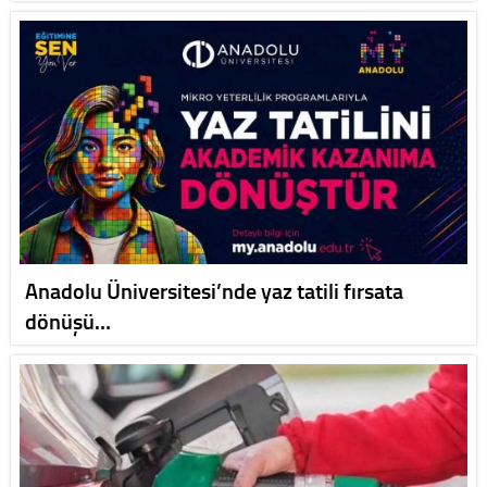
Anadolu Üniversitesi’nde yaz tatili fırsata
dönüşü…