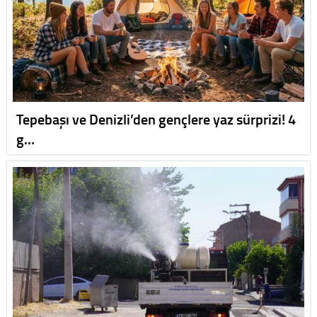
Tepebaşı ve Denizli’den gençlere yaz sürprizi! 4
g…