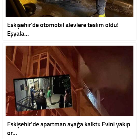
Eskişehir’de otomobil alevlere teslim oldu!
Eşyala…
Eskişehir'de apartman ayağa kalktı: Evini yakıp
or…