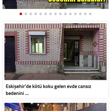
Eskişehir'de kötü koku gelen evde cansız
bedenini …