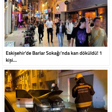
Eskişehir’de Barlar Sokağı’nda kan döküldü! 1
kişi…