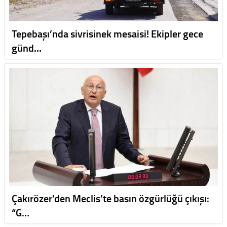
Tepebaşı’nda sivrisinek mesaisi! Ekipler gece
günd…
Çakırözer’den Meclis’te basın özgürlüğü çıkışı:
“G…