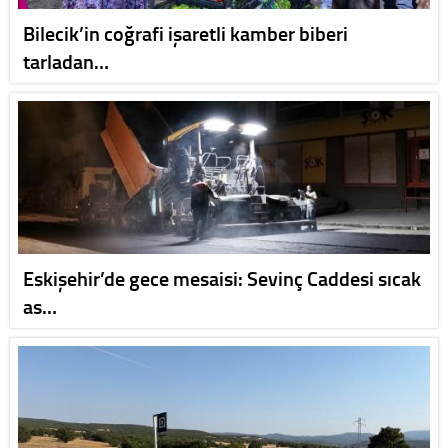
Bilecik’in coğrafi işaretli kamber biberi
tarladan…
Eskişehir’de gece mesaisi: Sevinç Caddesi sıcak
as…