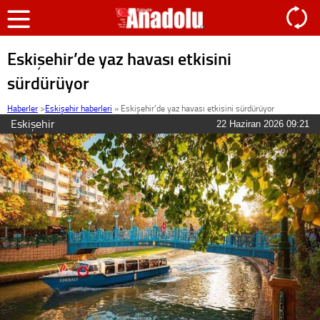
Eskişehir’de yaz havası etkisini
sürdürüyor
Haberler
>
Eskişehir haberleri
»
Eskişehir’de yaz havası etkisini sürdürüyor
Eskişehir
22 Haziran 2026 09:21