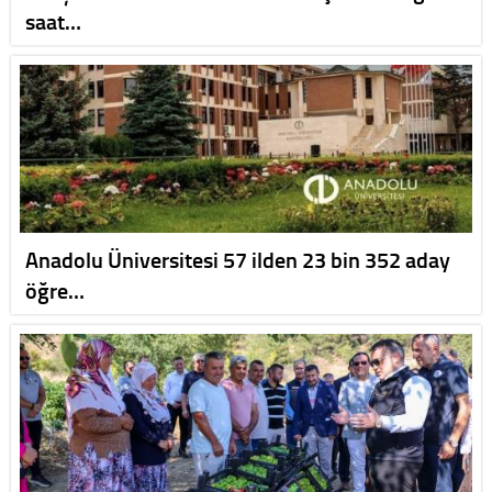
saat…
Anadolu Üniversitesi 57 ilden 23 bin 352 aday
öğre…