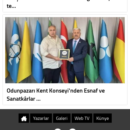
te…
Odunpazarı Kent Konseyi'nden Esnaf ve
Sanatkârlar …
Yazarlar
Galeri
Web TV
Künye