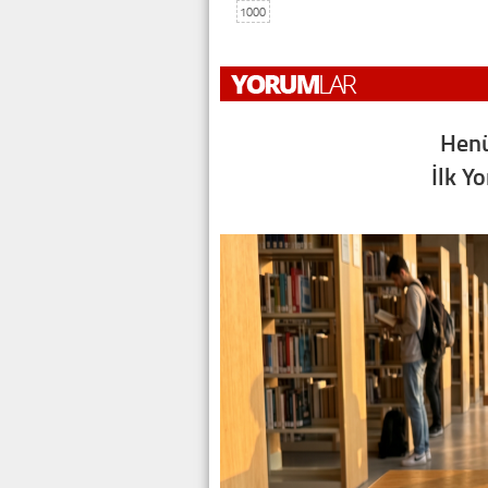
1000
Henü
İlk Y