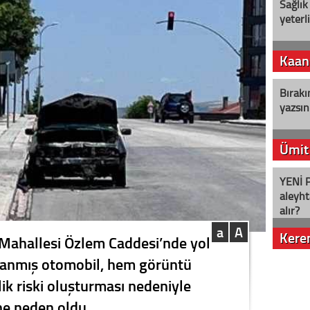
Sağlık
yeterl
Kaan
Bırakı
yazsın
Ümit
YENİ P
aleyht
alır?
a
A
Kere
 Mahallesi Özlem Caddesi’nde yol
 yanmış otomobil, hem görüntü
Nostalj
lik riski oluşturması nedeniyle
ne neden oldu.