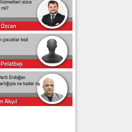
 hizmetleri sizce
i mi?
 Özcan
n çocuklar kod
 Polatbaş
arti Erdoğan
arlığıyla ne kadar oy
m Akyıl
iye ilgiliyiz!