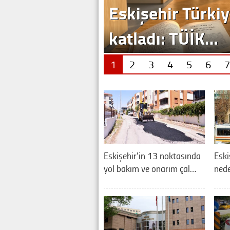
Eskişehir Türkiy
katladı: TÜİK…
1
2
3
4
5
6
7
Eskişehir'in 13 noktasında
Eski
yol bakım ve onarım çal…
nede