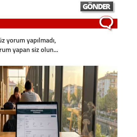
Op. D
Sağlığı
z yorum yapılmadı,
Uzm. 
orum yapan siz olun...
Vatand
M. M
Hayır,
Seda