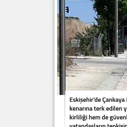
Eskişehir’de Çankaya
kenarına terk edilen
kirliliği hem de güven
vatandaşların tepkisi