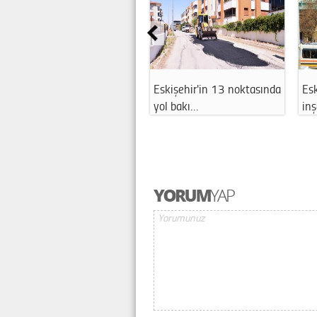
Eskişehir'in 13 noktasında
Esk
yol bakı…
in