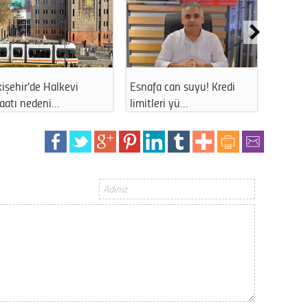
Gürha
Eskişe
Döne
Rifat
işehir'de Halkevi
Esnafa can suyu! Kredi
Eskişe
Sürdür
şaatı nedeni…
limitleri yü…
uzun s
kültür
Konu
2023 y
bekliy
Tüli
Düşükl