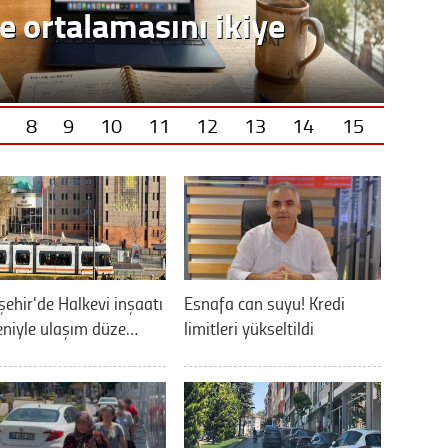
e ortalamasını ikiye
8
9
10
11
12
13
14
15
şehir'de Halkevi inşaatı
Esnafa can suyu! Kredi
niyle ulaşım düze…
limitleri yükseltildi