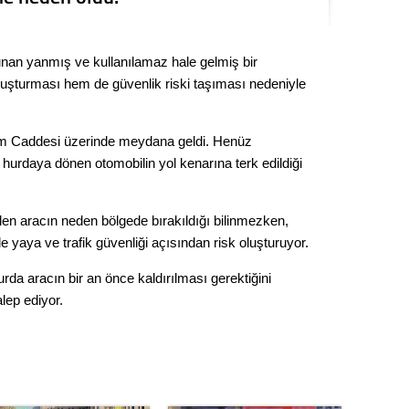
Seval
unan yanmış ve kullanılamaz hale gelmiş bir
Es Es’
 oluşturması hem de güvenlik riski taşıması nedeniyle
Ahme
m Caddesi üzerinde meydana geldi. Henüz
hurdaya dönen otomobilin yol kenarına terk edildiği
Tepeba
birliği
ulaşı
n aracın neden bölgede bırakıldığı bilinmezken,
e yaya ve trafik güvenliği açısından risk oluşturuyor.
Fund
da aracın bir an önce kaldırılması gerektiğini
CHP’li
alep ediyor.
kazana
seçiml
Melt