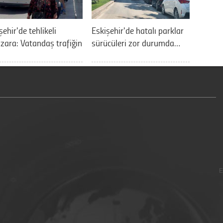
şehir'de tehlikeli
Eskişehir'de hatalı parklar
ara: Vatandaş trafiğin
sürücüleri zor durumda…
E