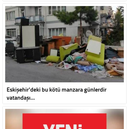
Eskişehir'deki bu kötü manzara günlerdir
vatandaşı…