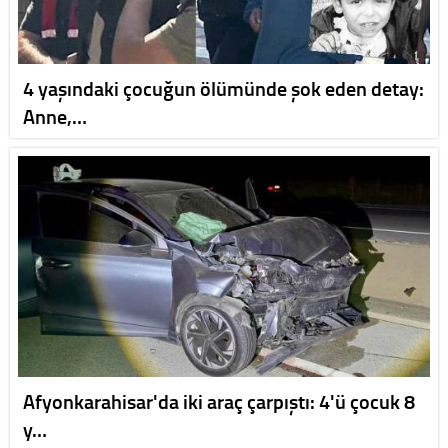
4 yaşındaki çocuğun ölümünde şok eden detay:
Anne,…
Afyonkarahisar'da iki araç çarpıştı: 4'ü çocuk 8
y…