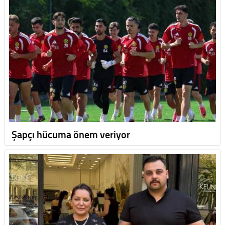
Şapçı hücuma önem veriyor