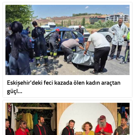
Eskişehir'deki feci kazada ölen kadın araçtan
güçl…