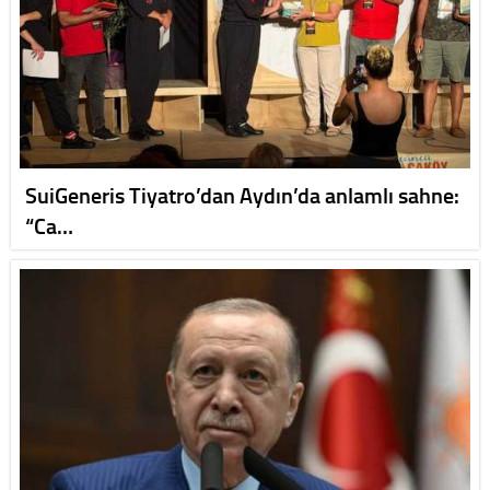
SuiGeneris Tiyatro’dan Aydın’da anlamlı sahne:
“Ca…