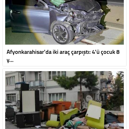
Afyonkarahisar'da iki araç çarpıştı: 4'ü çocuk 8
y…