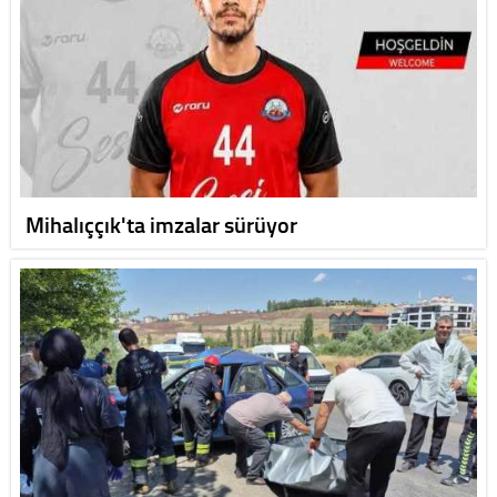
Mihalıççık'ta imzalar sürüyor