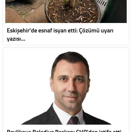
Eskişehir'de esnaf isyan etti: Çözümü uyarı
yazısı…
Beylikova Belediye Başkanı CHP'den istifa etti,