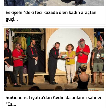
Eskişehir'deki feci kazada ölen kadın araçtan
güçl…
SuiGeneris Tiyatro’dan Aydın’da anlamlı sahne:
“Ca…