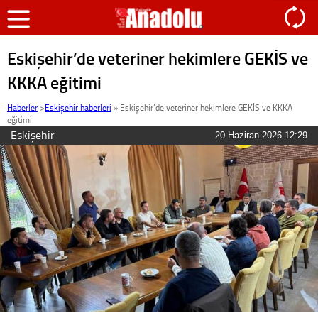
Eskişehir’de veteriner hekimlere GEKİS ve
KKKA eğitimi
Haberler
>
Eskişehir haberleri
»
Eskişehir’de veteriner hekimlere GEKİS ve KKKA
eğitimi
Eskişehir
20 Haziran 2026 12:29