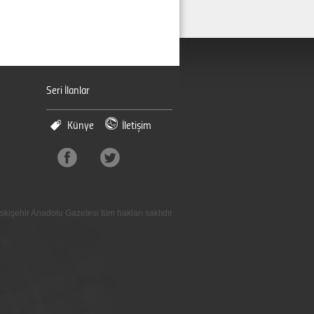
Seri İlanlar
Künye
İletişim
skişehir Anadolu Gazetesi tüm hakları saklıdır