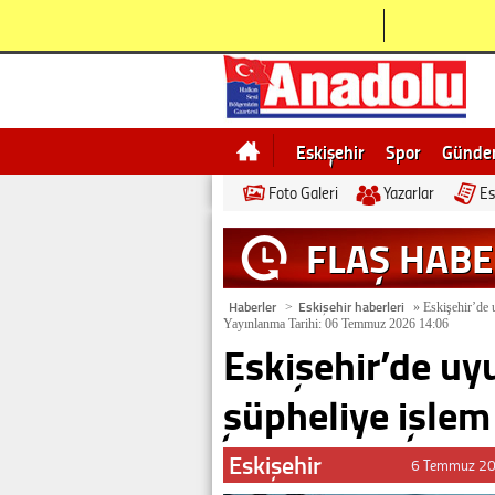
Eskişehir
Spor
Günd
Foto Galeri
Yazarlar
Es
Bilecik
Ne demek
Esk
FLAŞ HAB
Haberler
Eskişehir haberleri
>
»
Eskişehir’de 
Yayınlanma Tarihi: 06 Temmuz 2026 14:06
Eskişehir’de uy
şüpheliye işlem
Eskişehir
6 Temmuz 20