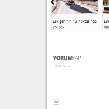
Eskişehir'in 13 noktasında
Esk
yol bakı…
in
1000