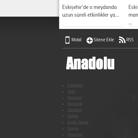
Eskişehir'de o meydanda
Eski
uzun süreli etkinlikler ya…
manz
…
Mobil
Sitene Ekle
RSS
Eskişehir
Spor
Magazin
Ekonomi
Gündem
Sağlık
Kültür Sanat
Dünya
Teknoloji