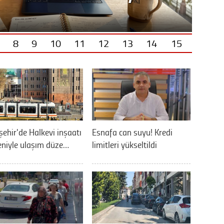
8
9
10
11
12
13
14
15
şehir'de Halkevi inşaatı
Esnafa can suyu! Kredi
niyle ulaşım düze…
limitleri yükseltildi