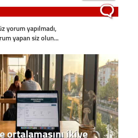
Op. D
Sağlığı
z yorum yapılmadı,
orum yapan siz olun...
Uzm. 
Vatand
M. M
Hayır,
Seda
e ortalamasını ikiye