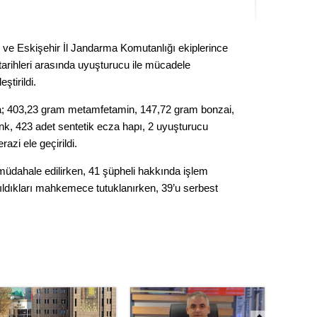
Seval
 ve Eskişehir İl Jandarma Komutanlığı ekiplerince
Es Es’
rihleri arasında uyuşturucu ile mücadele
tirildi.
Ahme
a; 403,23 gram metamfetamin, 147,72 gram bonzai,
k, 423 adet sentetik ecza hapı, 2 uyuşturucu
Tepeba
azi ele geçirildi.
birliği
ulaşı
üdahale edilirken, 41 şüpheli hakkında işlem
arıldıkları mahkemece tutuklanırken, 39’u serbest
Fund
CHP’li
kazana
seçiml
Melt