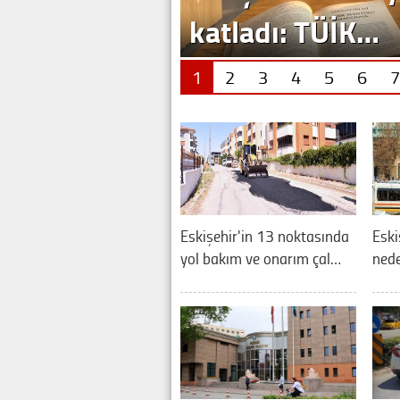
katladı: TÜİK…
1
2
3
4
5
6
7
Eskişehir'in 13 noktasında
Eski
yol bakım ve onarım çal…
nede