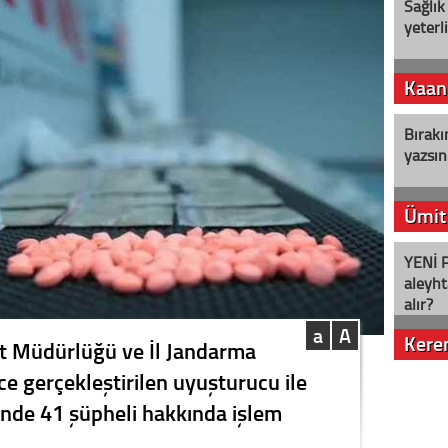
Sağlık
yeterl
Kaan
Bırakı
yazsın
Ümit
YENİ P
aleyht
alır?
a
A
Kere
et Müdürlüğü ve İl Jandarma
ce gerçekleştirilen uyuşturucu ile
Nostalj
nde 41 şüpheli hakkında işlem