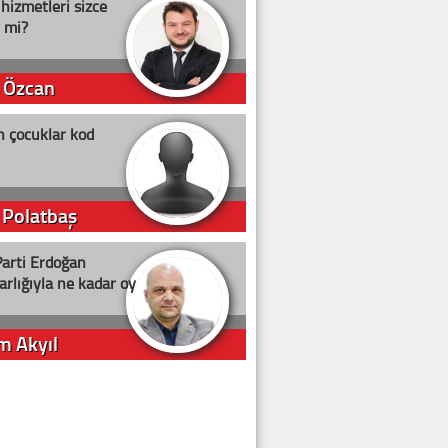
 hizmetleri sizce
i mi?
 Özcan
n çocuklar kod
 Polatbaş
arti Erdoğan
arlığıyla ne kadar oy
m Akyıl
iye ilgiliyiz!