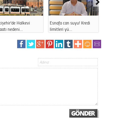
Gürha
Eskişe
Döne
Rifat
işehir'de Halkevi
Esnafa can suyu! Kredi
Eskişe
şaatı nedeni…
limitleri yü…
uzun s
Sürdür
kültür
Konu
2023 y
bekliy
Tüli
Düşükl