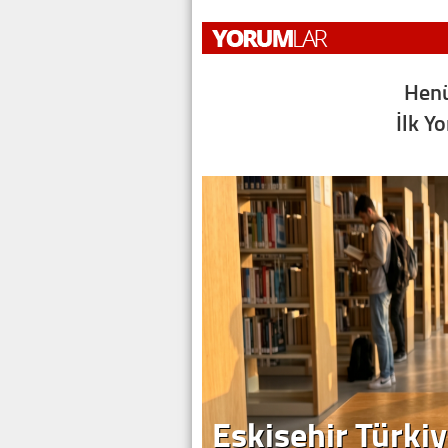
Henü
İlk Y
Eskişehir Türkiy