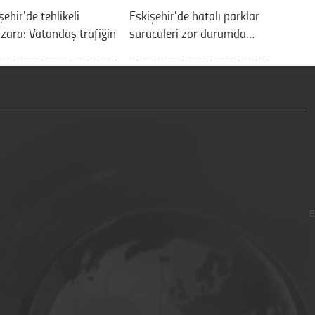
şehir'de tehlikeli
Eskişehir'de hatalı parklar
ara: Vatandaş trafiğin
sürücüleri zor durumda…
E