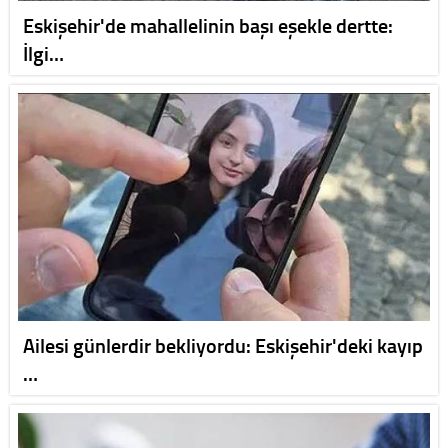
Eskişehir'de mahallelinin başı eşekle dertte:
İlgi…
Ailesi günlerdir bekliyordu: Eskişehir'deki kayıp
…