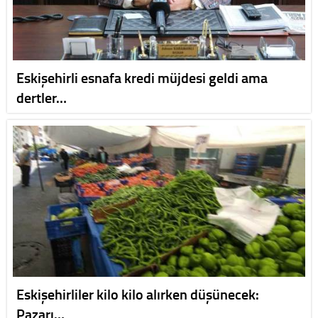
Eskişehirli esnafa kredi müjdesi geldi ama
dertler…
Eskişehirliler kilo kilo alırken düşünecek:
Pazarı…