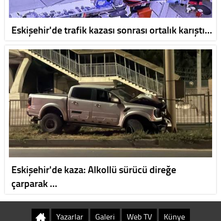
Eskişehir'de trafik kazası sonrası ortalık karıştı…
Eskişehir'de kaza: Alkollü sürücü direğe
çarparak …
Yazarlar
Galeri
Web TV
Künye