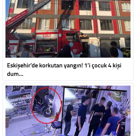
Eskişehir’de korkutan yangın! 1’i çocuk 4 kişi
dum…