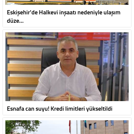
Eskişehir'de Halkevi inşaatı nedeniyle ulaşım
düze…
Esnafa can suyu! Kredi limitleri yükseltildi