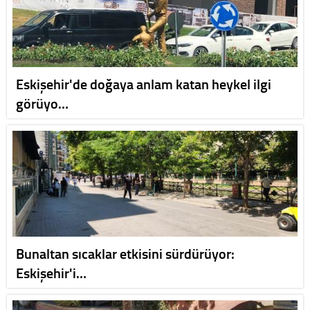
Eskişehir'de doğaya anlam katan heykel ilgi
görüyo…
Bunaltan sıcaklar etkisini sürdürüyor:
Eskişehir'i…