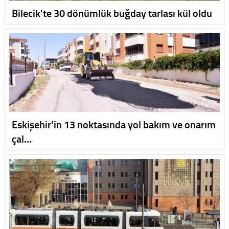
Bilecik'te 30 dönümlük buğday tarlası kül oldu
Eskişehir'in 13 noktasında yol bakım ve onarım
çal…