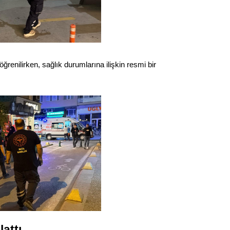
Op. D
Sağlığı
 öğrenilirken, sağlık durumlarına ilişkin resmi bir
Uzm. 
Vatand
M. M
Hayır,
Seda
attı