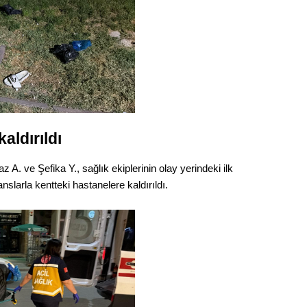
Gürha
Eskişe
Döne
Rifat
Sürdür
kültür
aldırıldı
Konu
 A. ve Şefika Y., sağlık ekiplerinin olay yerindeki ilk
2023 y
larla kentteki hastanelere kaldırıldı.
bekliy
Tüli
Düşükl