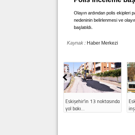
Olayın ardından polis ekipleri 
nedeninin belirlenmesi ve olay
başlatıldı.
Kaynak :
Haber Merkezi
Esnafa can suyu! Kredi
Eskişehir'de o meydanda
Esk
limitleri yü…
uzun süreli…
ma