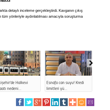
parkta detaylı inceleme gerçekleştirdi. Kavganın çıkış
ın tüm yönleriyle aydınlatılması amacıyla soruşturma
işehir'de tehlikeli
Eskişehir'de hatalı parklar
Eskişe
nzara: Vat…
sürücül…
katan 