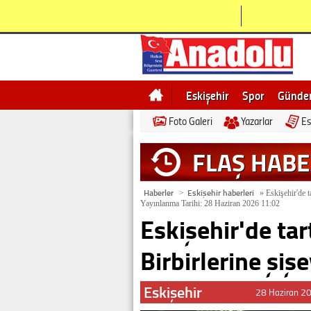
Eskişehir
Spor
Günd
Foto Galeri
Yazarlar
Es
Bilecik
Ne demek
Esk
FLAŞ HAB
Haberler
Eskişehir haberleri
>
»
Eskişehir'de t
Yayınlanma Tarihi: 28 Haziran 2026 11:02
Eskişehir'de ta
Birbirlerine şişe
Eskişehir
28 Haziran 2