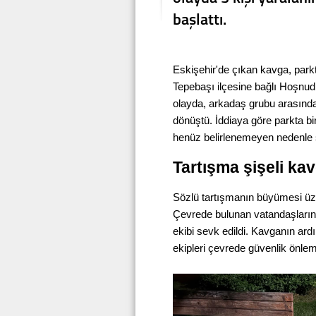
başlattı.
Eskişehir'de çıkan kavga, parkt
Tepebaşı ilçesine bağlı Hoşnud
olayda, arkadaş grubu arasında
dönüştü. İddiaya göre parkta bir
henüz belirlenemeyen nedenle 
Tartışma şişeli k
Sözlü tartışmanın büyümesi üzerin
Çevrede bulunan vatandaşların i
ekibi sevk edildi. Kavganın ard
ekipleri çevrede güvenlik önlemi