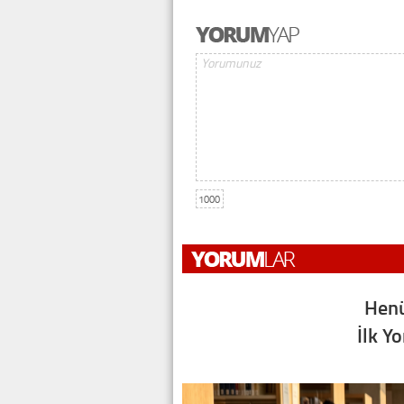
1000
Henü
İlk Y