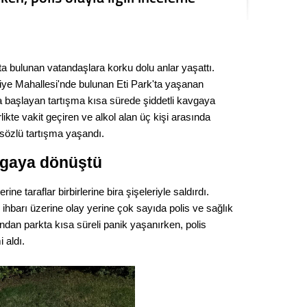
Seval
Es Es’
a bulunan vatandaşlara korku dolu anlar yaşattı.
iye Mahallesi'nde bulunan Eti Park'ta yaşanan
Ahme
 başlayan tartışma kısa sürede şiddetli kavgaya
likte vakit geçiren ve alkol alan üç kişi arasında
sözlü tartışma yaşandı.
Tepeba
birliği
avgaya dönüştü
ulaşı
Fund
e taraflar birbirlerine bira şişeleriyle saldırdı.
hbarı üzerine olay yerine çok sayıda polis ve sağlık
CHP’li
ından parkta kısa süreli panik yaşanırken, polis
kazana
 aldı.
seçiml
Melt