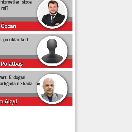
 hizmetleri sizce
i mi?
 Özcan
n çocuklar kod
 Polatbaş
arti Erdoğan
arlığıyla ne kadar oy
m Akyıl
iye ilgiliyiz!