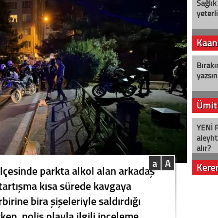
Sağlık
yeterl
Kaan
Bırakı
yazsın
Ümit
YENİ P
aleyht
alır?
a
A
Kere
ilçesinde parkta alkol alan arkadaş
tartışma kısa sürede kavgaya
Nostalj
birine bira şişeleriyle saldırdığı
ken, polis olayla ilgili inceleme