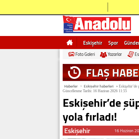
Eskişehir
Spor
Günd
Foto Galeri
Yazarlar
Es
Bilecik
Ne demek
Esk
FLAŞ HAB
Haberler
Eskişehir haberleri
>
»
Eskişehir’de ş
Güncellenme Tarihi: 16 Haziran 2026 11:55
Eskişehir’de şüp
yola fırladı!
Eskişehir
16 Haziran 2