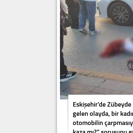
Eskişehir’de Zübeyde
gelen olayda, bir kad
otomobilin çarpmasıyl
kaza mı?” sorusunu g