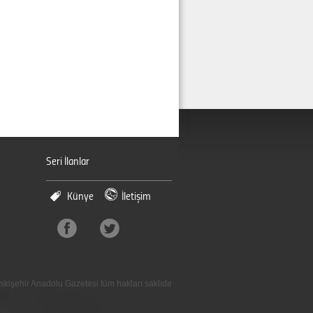
Seri İlanlar
Künye
İletişim
skişehir Anadolu Gazetesi tüm hakları saklıdır