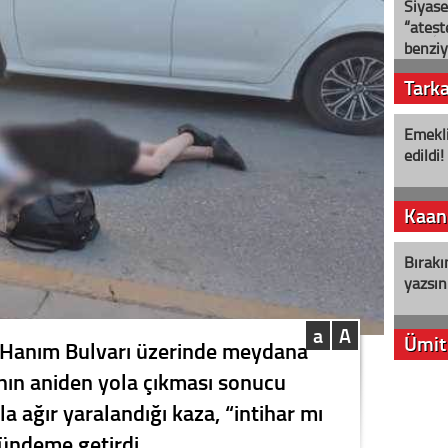
Siyase
“ateş
benziy
Tark
Emekli
edildi!
Kaan
Bırakı
yazsın
a
A
Ümit
 Hanım Bulvarı üzerinde meydana
ının aniden yola çıkması sonucu
YENİ P
a ağır yaralandığı kaza, “intihar mı
aleyht
alır?
ündeme getirdi.