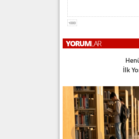
1000
Henü
İlk Y