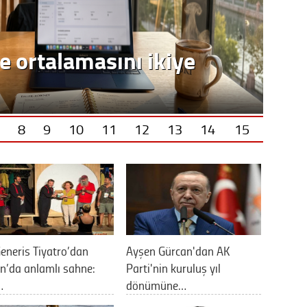
e ortalamasını ikiye
8
9
10
11
12
13
14
15
eneris Tiyatro’dan
Ayşen Gürcan'dan AK
n’da anlamlı sahne:
Parti'nin kuruluş yıl
…
dönümüne…