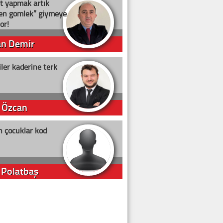
t yapmak artık
ten gömlek” giymeye
or!
an Demir
ler kaderine terk
 Özcan
n çocuklar kod
 Polatbaş
arti Erdoğan
arlığıyla ne kadar oy