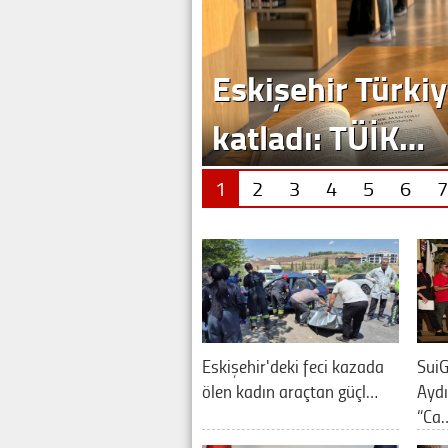
Eskişehir Türkiy
katladı: TÜİK…
1
2
3
4
5
6
7
Eskişehir'deki feci kazada
SuiG
ölen kadın araçtan güçl…
Aydı
“Ca