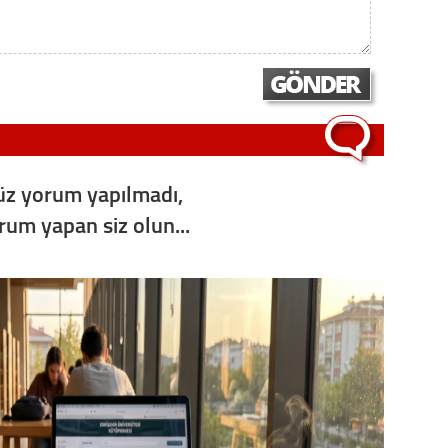
Op. D
Sağlığı
Uzm. 
z yorum yapılmadı,
Vatand
orum yapan siz olun...
M. M
Hayır,
Seda