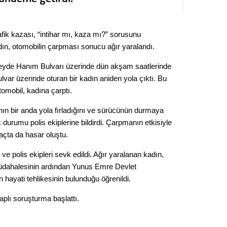
Kere
fik kazası, “intihar mı, kaza mı?” sorusunu
Es Es’
dın, otomobilin çarpması sonucu ağır yaralandı.
yde Hanım Bulvarı üzerinde dün akşam saatlerinde
Ahme
lvar üzerinde oturan bir kadın aniden yola çıktı. Bu
tomobil, kadına çarptı.
Tepeba
birliği
nın bir anda yola fırladığını ve sürücünün durmaya
ulaşı
 durumu polis ekiplerine bildirdi. Çarpmanın etkisiyle
raçta da hasar oluştu.
Fund
 ve polis ekipleri sevk edildi. Ağır yaralanan kadın,
CHP’li
k müdahalesinin ardından Yunus Emre Devlet
kazana
n hayati tehlikesinin bulunduğu öğrenildi.
seçiml
 çaplı soruşturma başlattı.
Melt