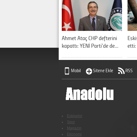
Ahmet Ataç CHP defterini
Eski
kapattı: YENİ Parti'de de…
etti
Mobil
Sitene Ekle
RSS
Eskişehir
Spor
Magazin
Ekonomi