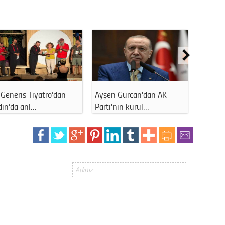
Gürha
Eskişe
Döne
Rifat
Sürdür
kültür
Generis Tiyatro’dan
Ayşen Gürcan'dan AK
Ahmet 
dın’da anl…
Parti'nin kurul…
kapattı
Konu
2023 y
bekliy
Tüli
Düşükl