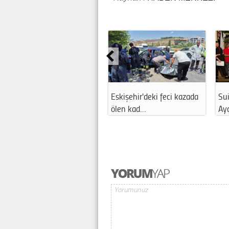
Eskişehir'deki feci kazada
Sui
ölen kad…
Ay