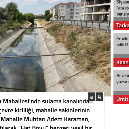
Siyase
“ateş
benziy
Tark
Emekli
edildi!
Kaan
Bırakı
yazsın
a
A
Ümit
u Mahallesi’nde sulama kanalından
evre kirliliği, mahalle sakinlerinin
YENİ P
. Mahalle Muhtarı Adem Karaman,
aleyht
alır?
ılarak “Hat Boyu” benzeri yeşil bir