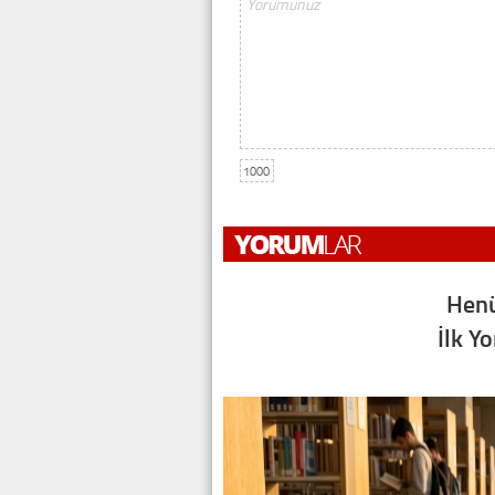
1000
Henü
İlk Y