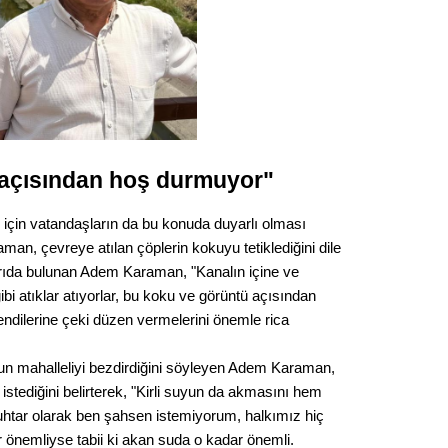
Op. D
Sağlığı
Uzm. 
açısından hoş durmuyor"
Vatand
 için vatandaşların da bu konuda duyarlı olması
man, çevreye atılan çöplerin kokuyu tetiklediğini dile
yarıda bulunan Adem Karaman, "Kanalın içine ve
M. M
bi atıklar atıyorlar, bu koku ve görüntü açısından
ndilerine çeki düzen vermelerini önemle rica
Hayır,
un mahalleliyi bezdirdiğini söyleyen Adem Karaman,
i istediğini belirterek, "Kirli suyun da akmasını hem
Seda
htar olarak ben şahsen istemiyorum, halkımız hiç
r önemliyse tabii ki akan suda o kadar önemli.