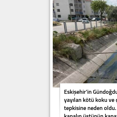
Eskişehir’in Gündoğd
yayılan kötü koku ve ç
tepkisine neden oldu
kanalın üstünün kapat