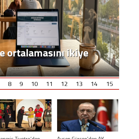
e ortalamasını ikiye
8
9
10
11
12
13
14
15
eneris Tiyatro’dan
Ayşen Gürcan'dan AK