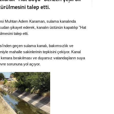
Kere
rülmesini talep etti.
Es Es’
esi Muhtarı Adem Karaman, sulama kanalında
kokudan şikayet ederek, kanalın üstünün kapatılıp "Hat
lmesini talep etti.
Ahme
si'nden geçen sulama kanalı, bakımsızlık ve
Tepeba
iyle mahalle sakinlerinin tepkisini çekiyor. Kanal
birliği
ın kenara bırakılması ve duyarsız vatandaşların suya
ulaşı
çevre sorununa yol açıyor.
Fund
CHP’li
kazana
seçiml
Melt