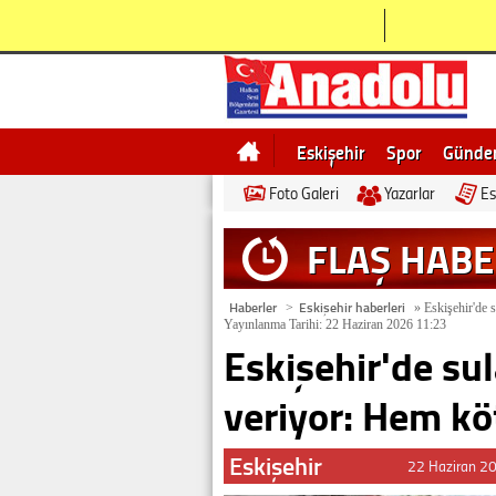
Eskişehir
Spor
Günd
Foto Galeri
Yazarlar
Es
Bilecik
Ne demek
Esk
FLAŞ HAB
Haberler
Eskişehir haberleri
>
»
Eskişehir'de s
Yayınlanma Tarihi: 22 Haziran 2026 11:23
Eskişehir'de su
veriyor: Hem köt
Eskişehir
22 Haziran 2