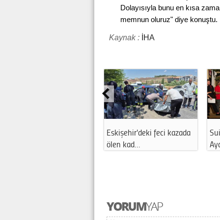
Dolayısıyla bunu en kısa zama
memnun oluruz" diye konuştu.
Kaynak :
İHA
Eskişehir'deki feci kazada
Sui
ölen kad…
Ay