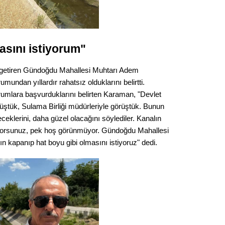
Gürha
Eskişe
Döne
Rifat
asını istiyorum"
Sürdür
ile getiren Gündoğdu Mahallesi Muhtarı Adem
kültür
undan yıllardır rahatsız olduklarını belirtti.
umlara başvurduklarını belirten Karaman, "Devlet
Konu
örüştük, Sulama Birliği müdürleriyle görüştük. Bunun
eklerini, daha güzel olacağını söylediler. Kanalın
2023 y
üyorsunuz, pek hoş görünmüyor. Gündoğdu Mahallesi
bekliy
 kapanıp hat boyu gibi olmasını istiyoruz" dedi.
Tüli
Düşükl