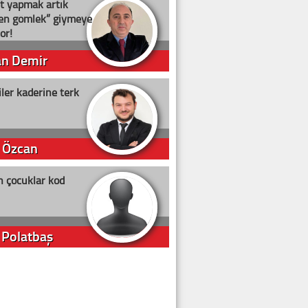
t yapmak artık
ten gömlek” giymeye
or!
an Demir
ler kaderine terk
 Özcan
n çocuklar kod
 Polatbaş
arti Erdoğan
arlığıyla ne kadar oy