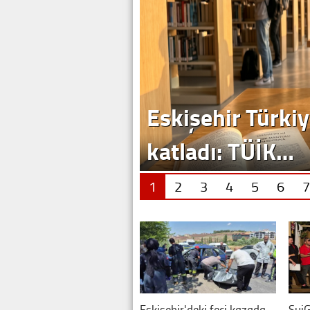
Eskişehir Türkiy
katladı: TÜİK…
1
2
3
4
5
6
7
Eskişehir'deki feci kazada
SuiG