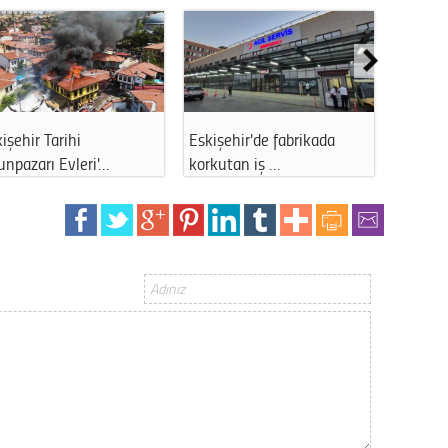
Gürha
Eskişe
Döne
Rifat
Sürdür
Eskişehir'de fabrikada
ABD’den Eskişehir’e geldi:
Es
kültür
korkutan iş …
Sağlık h…
tar
Konu
2023 y
bekliy
Tüli
Düşükl