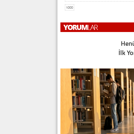
1000
Henü
İlk Y