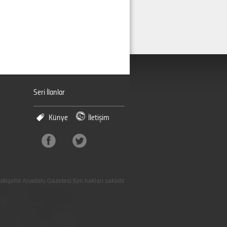
Seri İlanlar
Künye
İletişim
skişehir Anadolu Gazetesi tüm hakları saklıdır