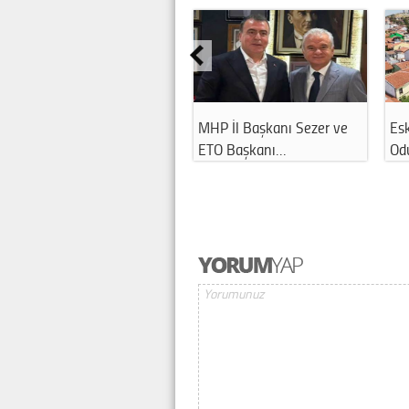
MHP İl Başkanı Sezer ve
Eskişehir Tarihi
ETO Başkanı…
Odunpazarı Evleri'…