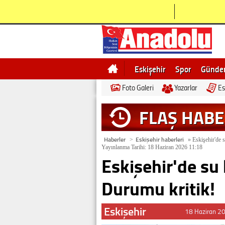
Eskişehir
Spor
Günd
Foto Galeri
Yazarlar
Es
Bilecik
Ne demek
Esk
FLAŞ HAB
Haberler
Eskişehir haberleri
>
»
Eskişehir'de 
Yayınlanma Tarihi: 18 Haziran 2026 11:18
Eskişehir'de su
Durumu kritik!
Eskişehir
18 Haziran 2