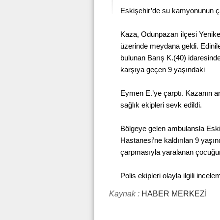
Eskişehir’de su kamyonunun çar
Kaza, Odunpazarı ilçesi Yenik
üzerinde meydana geldi. Edinile
bulunan Barış K.(40) idaresind
karşıya geçen 9 yaşındaki
Eymen E.’ye çarptı. Kazanın ar
sağlık ekipleri sevk edildi.
Bölgeye gelen ambulansla Eski
Hastanesi’ne kaldırılan 9 yaşın
çarpmasıyla yaralanan çocuğun 
Polis ekipleri olayla ilgili incele
Kaynak :
HABER MERKEZİ