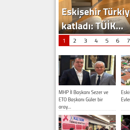
1
2
3
4
5
6
7
MHP İl Başkanı Sezer ve
Eski
ETO Başkanı Güler bir
Evle
aray…