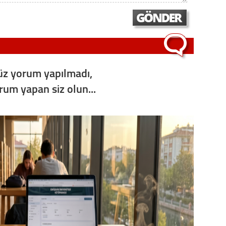
Op. D
Sağlığı
z yorum yapılmadı,
Uzm. 
orum yapan siz olun...
Vatand
M. M
Hayır,
Seda