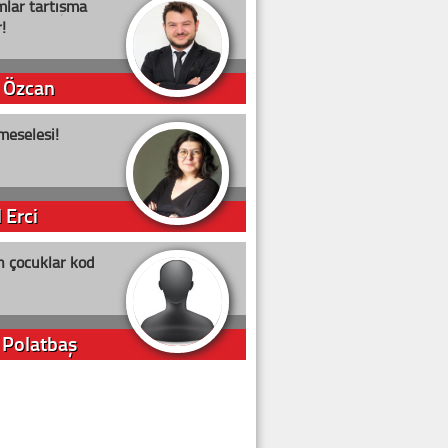
lar tartışma
!
 Özcan
meselesi!
 Erci
n çocuklar kod
 Polatbaş
arti Erdoğan
arlığıyla ne kadar oy