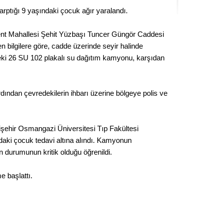
Kere
ptığı 9 yaşındaki çocuk ağır yaralandı.
Es Es’
ent Mahallesi Şehit Yüzbaşı Tuncer Güngör Caddesi
n bilgilere göre, cadde üzerinde seyir halinde
eki 26 SU 102 plakalı su dağıtım kamyonu, karşıdan
Ahme
dından çevredekilerin ihbarı üzerine bölgeye polis ve
Tepeba
birliği
ulaşı
şehir Osmangazi Üniversitesi Tıp Fakültesi
Fund
daki çocuk tedavi altına alındı. Kamyonun
durumunun kritik olduğu öğrenildi.
CHP’li
kazana
me başlattı.
seçiml
Melt