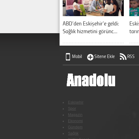
ABD’den Eskişehir’e geldi:
Eski
Sağlık hizmetini görünc…
tarı
Mobil
Sitene Ekle
RSS
Eskişehir
Spor
Magazin
Ekonomi
Gündem
Sağlık