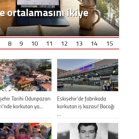
8
9
10
11
12
13
14
15
şehir Tarihi Odunpazarı
Eskişehir'de fabrikada
ri'nde korkutan ya…
korkutan iş kazası! Bacağı
…