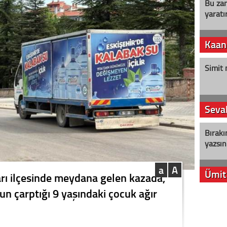
Bu zam
yaratır
Kaan
Simit 
Seval
Bırakı
yazsın
a
A
Ümit
rı ilçesinde meydana gelen kazada,
n çarptığı 9 yaşındaki çocuk ağır
YENİ P
aleyht
alır?