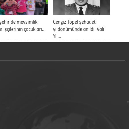
şehir’de mevsimlik
Cengiz Topel şehadet
m işçilerinin çocukları…
yıldönümünde anıldı! Vali
Yıl…
E