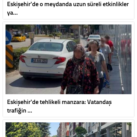
Eskişehir'de o meydanda uzun süreli etkinlikler
ya…
Eskişehir'de tehlikeli manzara: Vatandaş
trafiğin …