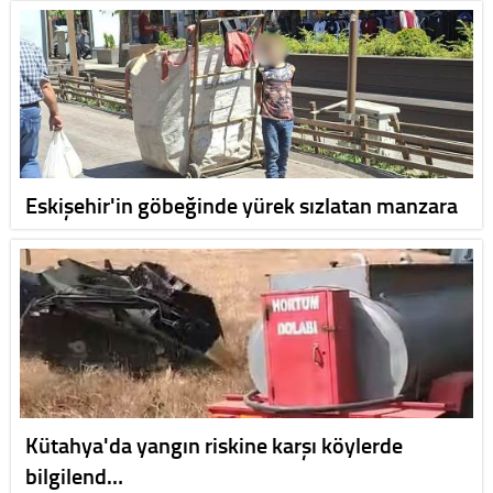
Eskişehir'in göbeğinde yürek sızlatan manzara
Kütahya'da yangın riskine karşı köylerde
bilgilend…