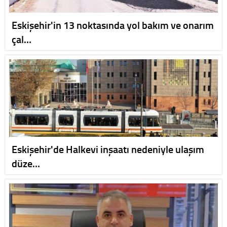
Eskişehir'in 13 noktasında yol bakım ve onarım
çal…
Eskişehir'de Halkevi inşaatı nedeniyle ulaşım
düze…