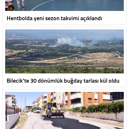
Hentbolda yeni sezon takvimi açıklandı
Bilecik'te 30 dönümlük buğday tarlası kül oldu