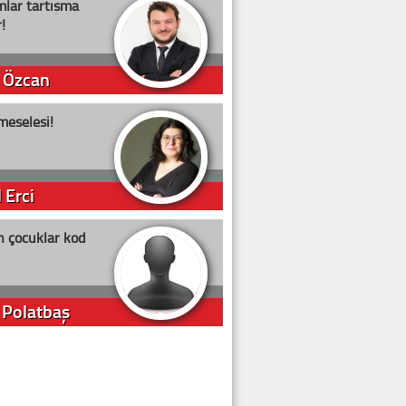
lar tartışma
!
 Özcan
meselesi!
 Erci
n çocuklar kod
 Polatbaş
arti Erdoğan
arlığıyla ne kadar oy