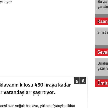
Bu zam
yaratır
Kaan
Simit 
Seval
Bırakı
yazsın
a
A
Ümit
klavanın kilosu 450 liraya kadar
r vatandaşları şaşırtıyor.
YENİ P
aleyht
alır?
özdesi olan soğuk baklava, yüksek fiyatıyla dikkat