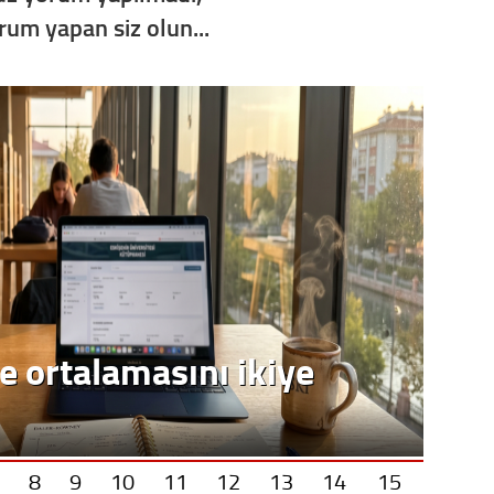
orum yapan siz olun...
Op. D
Sağlığı
Uzm. 
Vatand
M. M
e ortalamasını ikiye
Hayır,
Seda
8
9
10
11
12
13
14
15