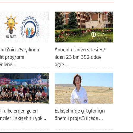
arti’nin 25. yılında
Anadolu Üniversitesi 57
it programı
ilden 23 bin 352 aday
enlene…
öğre…
lı ülkelerden gelen
Eskişehir'de çiftçiler için
nciler Eskişehir’i yak…
önemli proje:3 ilçede …