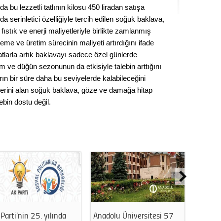
rda bu lezzetli tatlının kilosu 450 liradan satışa
Kere
da serinletici özelliğiyle tercih edilen soğuk baklava,
ıstık ve enerji maliyetleriyle birlikte zamlanmış
Es Es’
zeme ve üretim sürecinin maliyeti artırdığını ifade
atlarla artık baklavayı sadece özel günlerde
am ve düğün sezonunun da etkisiyle talebin arttığını
Ahme
ların bir süre daha bu seviyelerde kalabileceğini
 yerini alan soğuk baklava, göze ve damağa hitap
Tepeba
bin dostu değil.
birliği
ulaşı
Fund
CHP’li
kazana
seçiml
Melt
Parti’nin 25. yılında
Anadolu Üniversitesi 57
Eskişeh