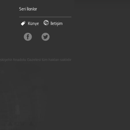
Seri İlanlar
Künye
İletişim
skişehir Anadolu Gazetesi tüm hakları saklıdır