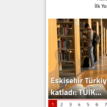
İlk Y
Eskişehir Türkiy
katladı: TÜİK…
1
2
3
4
5
6
7