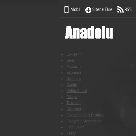
Mobil
Sitene Ekle
RSS
Eskişehir
Spor
Magazin
Ekonomi
Gündem
Sağlık
Kültür Sanat
Dünya
Teknoloji
Biyografi
Eskişehir Gezi Rehberi
Eskişehir Siyasetçileri
Foto Galeri
Yazar