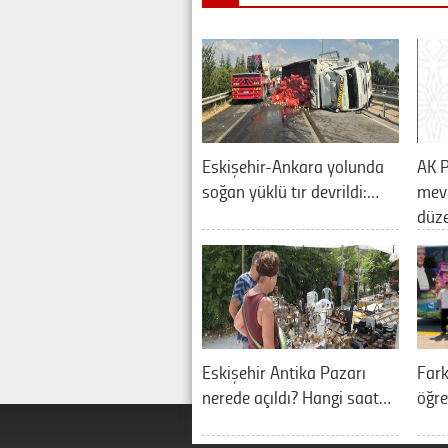
Eskişehir-Ankara yolunda
AK P
soğan yüklü tır devrildi:…
mevl
düz
Eskişehir Antika Pazarı
Fark
nerede açıldı? Hangi saat…
öğre