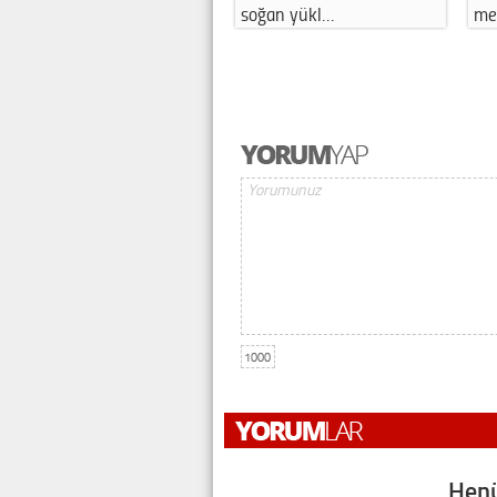
soğan yükl…
me
1000
Henü