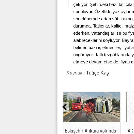
çekiyor. Şehirdeki bazı tatlıcıla
sunuluyor. Özellikle yaz ayların
son dönemde artan süt, kakao, f
durumda. Tatlıcılar, kaliteli mal
ederken, vatandaşlar ise bu fiy
alabileceklerini söylüyor. Bayr
belirten bazı işletmeciler, fiyat
öngörüyor. Tatlı tezgâhlarında
etmeye devam etse de, fiyatı ce
Kaynak :
Tuğçe Kaş
Eskişehir-Ankara yolunda
AK 