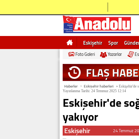
Eskişehir
Spor
Günd
Foto Galeri
Yazarlar
Es
Bilecik
Ne demek
Esk
FLAŞ HAB
Haberler
Eskişehir haberleri
>
»
Eskişehir'de s
Yayınlanma Tarihi: 24 Temmuz 2025 12:14
Eskişehir'de so
yakıyor
Eskişehir
24 Temmuz 20