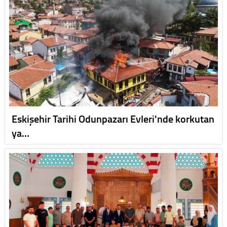
Eskişehir Tarihi Odunpazarı Evleri'nde korkutan
ya…