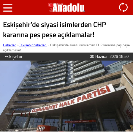
Eskişehir’de siyasi isimlerden CHP
kararına peş peşe açıklamalar!
Haberler
>
Eskişehir haberleri
»
Eskişehir’de siyasi isimlerden CHP kararına peş peşe
açıklamalar!
Eskişehir
30 Haziran 2026 18:50