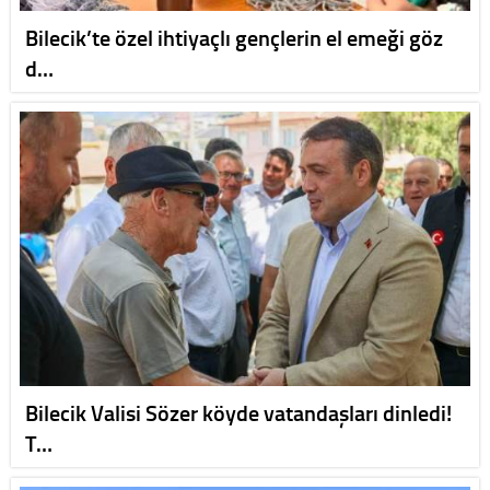
Bilecik’te özel ihtiyaçlı gençlerin el emeği göz
d…
Bilecik Valisi Sözer köyde vatandaşları dinledi!
T…