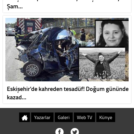
Şam…
Eskişehir’de kahreden tesadüf! Doğum gününde
kazad…
Yazarlar
Galeri
Web TV
Künye