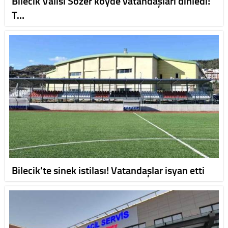
Bilecik Valisi Sözer köyde vatandaşları dinledi!
T…
Bilecik’te sinek istilası! Vatandaşlar isyan etti