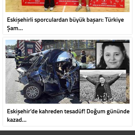
Eskişehirli sporculardan büyük başarı: Türkiye
Şam…
Eskişehir’de kahreden tesadüf! Doğum gününde
kazad…