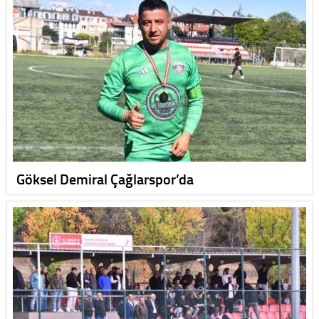
Göksel Demiral Çağlarspor’da