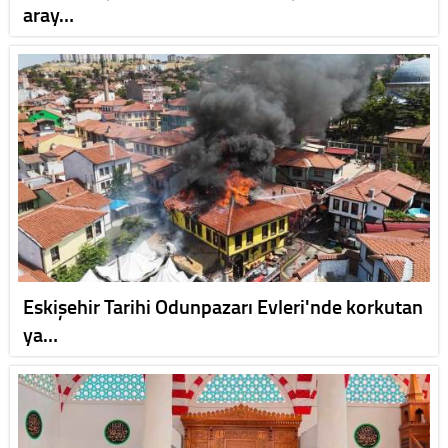
aray…
Eskişehir Tarihi Odunpazarı Evleri'nde korkutan
ya…