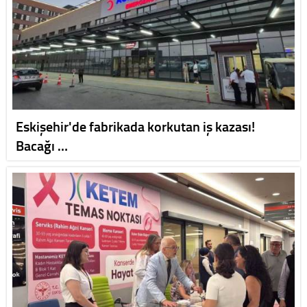
Eskişehir'de fabrikada korkutan iş kazası!
Bacağı …