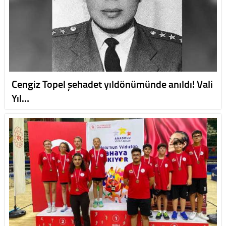
Cengiz Topel şehadet yıldönümünde anıldı! Vali
Yıl…