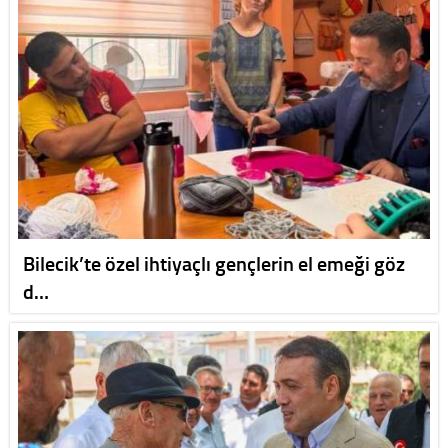
Bilecik’te özel ihtiyaçlı gençlerin el emeği göz
d…