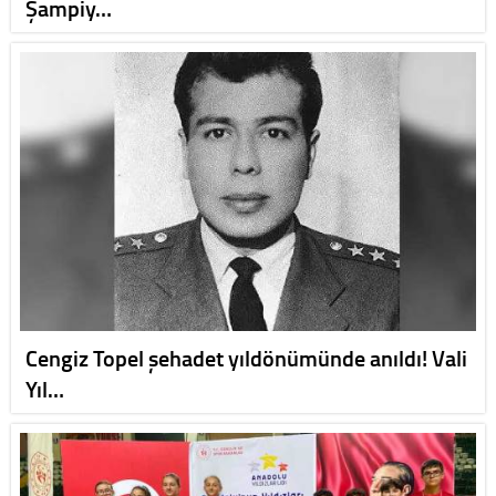
Şampiy…
Cengiz Topel şehadet yıldönümünde anıldı! Vali
Yıl…