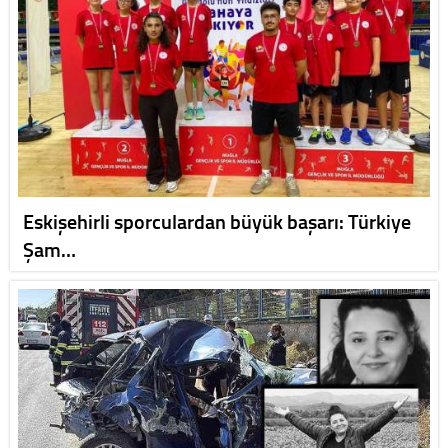
Eskişehirli sporculardan büyük başarı: Türkiye
Şam…