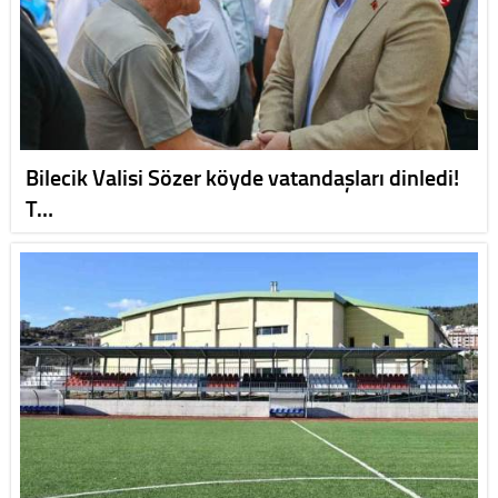
Bilecik Valisi Sözer köyde vatandaşları dinledi!
T…