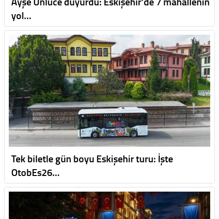
Ayşe Ünlüce duyurdu: Eskişehir'de 7 mahallenin
yol…
Tek biletle gün boyu Eskişehir turu: İşte
OtobEs26…