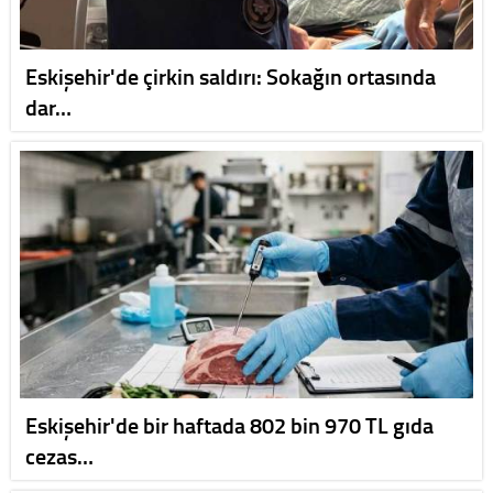
Eskişehir'de çirkin saldırı: Sokağın ortasında
dar…
Eskişehir'de bir haftada 802 bin 970 TL gıda
cezas…