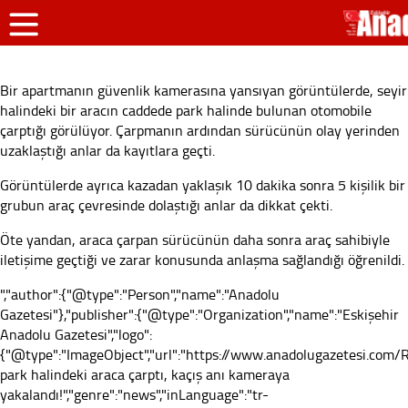
Bir apartmanın güvenlik kamerasına yansıyan görüntülerde, seyir
halindeki bir aracın caddede park halinde bulunan otomobile
çarptığı görülüyor. Çarpmanın ardından sürücünün olay yerinden
uzaklaştığı anlar da kayıtlara geçti.
Görüntülerde ayrıca kazadan yaklaşık 10 dakika sonra 5 kişilik bir
grubun araç çevresinde dolaştığı anlar da dikkat çekti.
Öte yandan, araca çarpan sürücünün daha sonra araç sahibiyle
iletişime geçtiği ve zarar konusunda anlaşma sağlandığı öğrenildi.
","author":{"@type":"Person","name":"Anadolu
Gazetesi"},"publisher":{"@type":"Organization","name":"Eskişehir
Anadolu Gazetesi","logo":
{"@type":"ImageObject","url":"https://www.anadolugazetesi.com/Re
park halindeki araca çarptı, kaçış anı kameraya
yakalandı!","genre":"news","inLanguage":"tr-