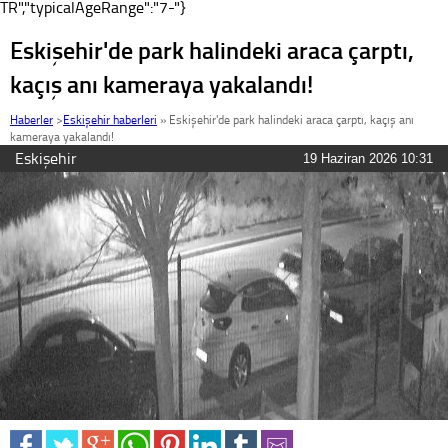
TR","typicalAgeRange":"7-"}
Eskişehir'de park halindeki araca çarptı,
kaçış anı kameraya yakalandı!
Haberler
>
Eskişehir haberleri
»
Eskişehir'de park halindeki araca çarptı, kaçış anı
kameraya yakalandı!
Eskişehir
19 Haziran 2026 10:31