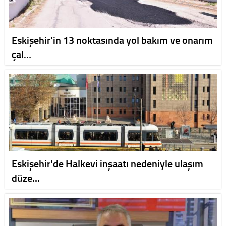
Eskişehir'in 13 noktasında yol bakım ve onarım
çal…
Eskişehir'de Halkevi inşaatı nedeniyle ulaşım
düze…