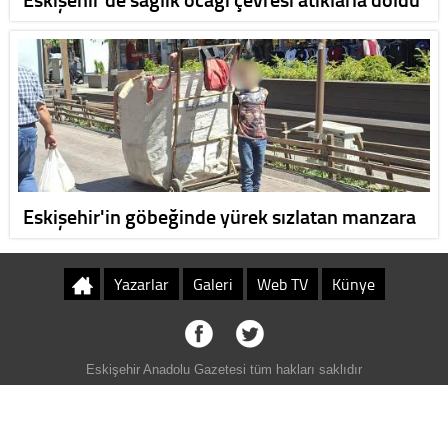
Eskişehir'in göbeğinde yürek sızlatan manzara
Yazarlar
Galeri
Web TV
Künye
Eskişehir Anadolu Gazetesi tüm hakları saklıdır