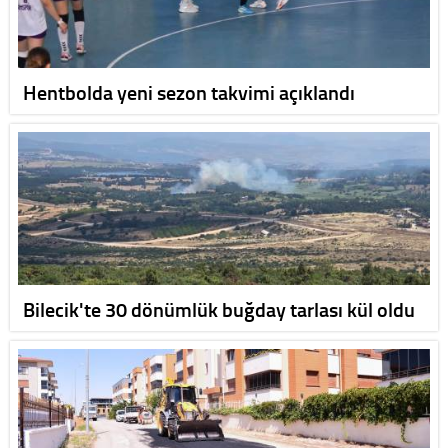
Hentbolda yeni sezon takvimi açıklandı
Bilecik'te 30 dönümlük buğday tarlası kül oldu