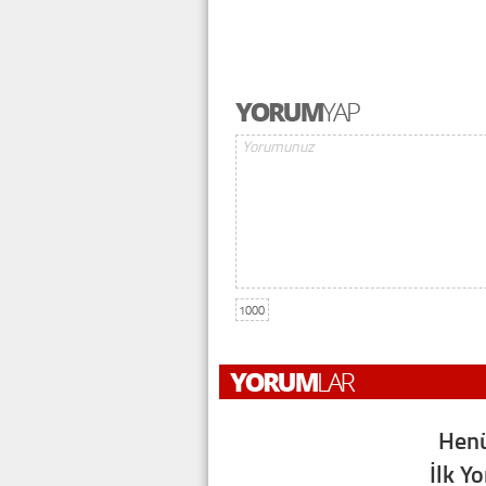
1000
Henü
İlk Y