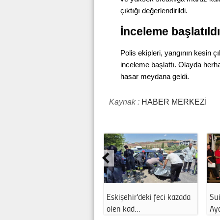
çıktığı değerlendirildi.
İnceleme başlatıldı
Polis ekipleri, yangının kesin 
inceleme başlattı. Olayda her
hasar meydana geldi.
Kaynak :
HABER MERKEZİ
SuiGeneris Tiyatro’dan
Ayşen Gürcan'dan AK
Ahme
Aydın’da anl…
Parti'nin kurul…
kapat