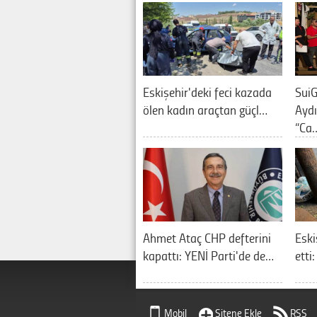
Eskişehir'deki feci kazada
SuiG
ölen kadın araçtan güçl…
Aydı
“Ca
Ahmet Ataç CHP defterini
Eski
kapattı: YENİ Parti'de de…
etti
Mobil
Sitene Ekle
RSS