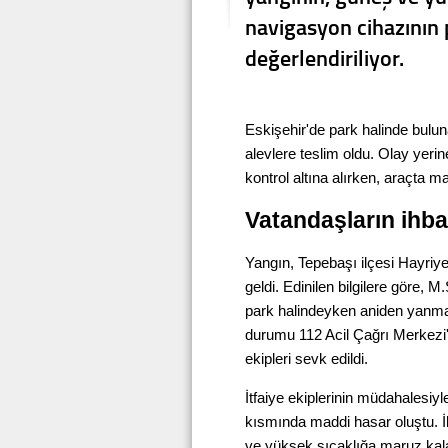
navigasyon cihazının 
değerlendiriliyor.
Eskişehir'de park halinde bulu
alevlere teslim oldu. Olay yerin
kontrol altına alırken, araçta 
Vatandaşların ihbar
Yangın, Tepebaşı ilçesi Hayri
geldi. Edinilen bilgilere göre, 
park halindeyken aniden yanmay
durumu 112 Acil Çağrı Merkezi'ne
ekipleri sevk edildi.
İtfaiye ekiplerinin müdahalesi
kısmında maddi hasar oluştu. İ
ve yüksek sıcaklığa maruz kal