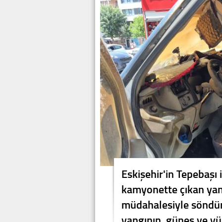
Eskişehir'in Tepebaşı 
kamyonette çıkan yang
müdahalesiyle söndür
yangının, güneş ve yü