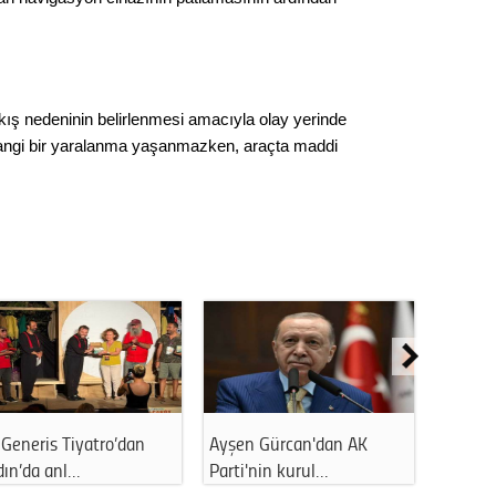
Gürha
Eskişe
Döne
Rifat
çıkış nedeninin belirlenmesi amacıyla olay yerinde
hangi bir yaralanma yaşanmazken, araçta maddi
Sürdür
kültür
Konu
2023 y
bekliy
Tüli
Düşükl
t Ataç CHP defterini
Eskişehir'de esnaf isyan
Beylikov
tı: Y…
etti: Çözü…
Başkanı 