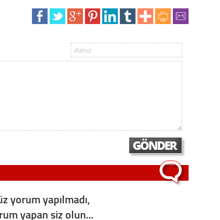
Op. D
Sağlığı
Uzm. 
Vatand
M. M
Hayır,
z yorum yapılmadı,
Seda
orum yapan siz olun...