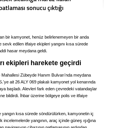
Kere
patlaması sonucu çıktığı
Es Es’
nan bir kamyonet, henüz belirlenemeyen bir anda
Ahme
e sevk edilen itfaiye ekipleri yangını kısa sürede
maddi hasar meydana geldi.
Tepeba
ı ekipleri harekete geçirdi
birliği
ulaşı
ye Mahallesi Zübeyde Hanım Bulvarı'nda meydana
Fund
M.S.'ye ait 26 ALY 069 plakalı kamyonet yol kenarında
a başladı. Alevleri fark eden çevredeki vatandaşlar
CHP’li
 bildirdi. İhbar üzerine bölgeye polis ve itfaiye
kazana
seçiml
yle yangın kısa sürede söndürülürken, kamyonetin iç
Melt
lk incelemelerde yangının, araç içinde güneş ışığına
an navigasyon cihazının patlamasının ardından