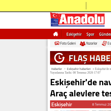
Eskişehir
Spor
Günd
Foto Galeri
Yazarlar
Es
Bilecik
Ne demek
Esk
FLAŞ HAB
Haberler
Eskişehir haberleri
>
»
Eskişehir'de n
Yayınlanma Tarihi: 08 Temmuz 2026 17:07
Eskişehir'de nav
Araç alevlere te
Eskişehir
8 Temmuz 20