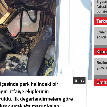
Siyase
“ateş
benziy
Tark
Emekli
edildi!
Kaan
Bırakı
yazsın
a
A
Ümit
ilçesinde park halindeki bir
ın, itfaiye ekiplerinin
YENİ P
üldü. İlk değerlendirmelere göre
aleyht
alır?
ksek sıcaklığa maruz kalan