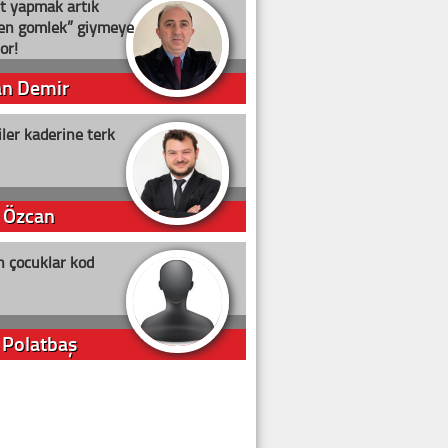
t yapmak artık
ten gömlek” giymeye
or!
an Demir
ler kaderine terk
 Özcan
n çocuklar kod
 Polatbaş
arti Erdoğan
arlığıyla ne kadar oy