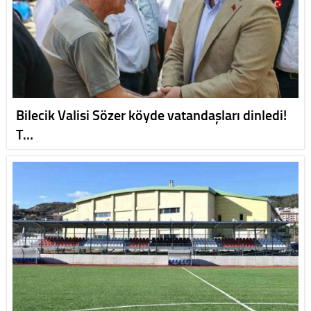
Bilecik Valisi Sözer köyde vatandaşları dinledi!
T…