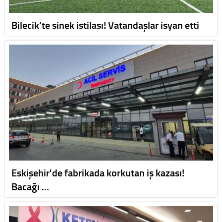
Bilecik’te sinek istilası! Vatandaşlar isyan etti
Eskişehir'de fabrikada korkutan iş kazası!
Bacağı …