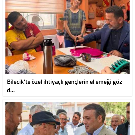
Bilecik’te özel ihtiyaçlı gençlerin el emeği göz
d…