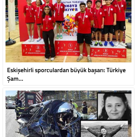
Eskişehirli sporculardan büyük başarı: Türkiye
Şam…