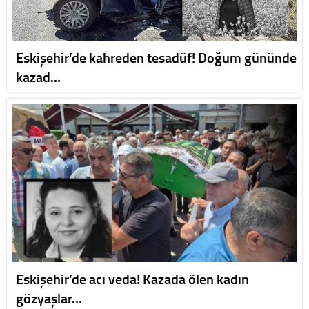
Eskişehir’de kahreden tesadüf! Doğum gününde
kazad…
Eskişehir’de acı veda! Kazada ölen kadın
gözyaşlar…