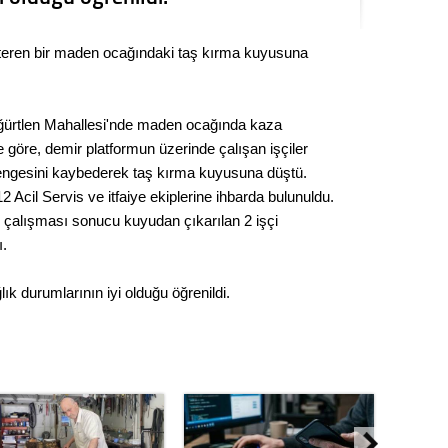
Seval
gösteren bir maden ocağındaki taş kırma kuyusuna
Es Es’
öğürtlen Mahallesi'nde maden ocağında kaza
Ahme
e göre, demir platformun üzerinde çalışan işçiler
 dengesini kaybederek taş kırma kuyusuna düştü.
Tepeba
2 Acil Servis ve itfaiye ekiplerine ihbarda bulunuldu.
birliği
in çalışması sonucu kuyudan çıkarılan 2 işçi
ulaşı
ı.
Fund
ğlık durumlarının iyi olduğu öğrenildi.
CHP’li
kazana
seçiml
Melt