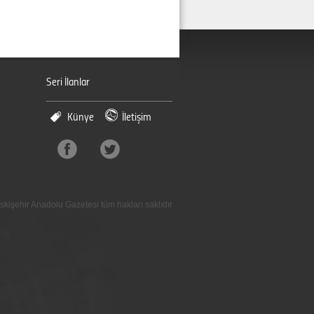
Seri İlanlar
Künye
İletişim
skişehir Anadolu Gazetesi tüm hakları saklıdır