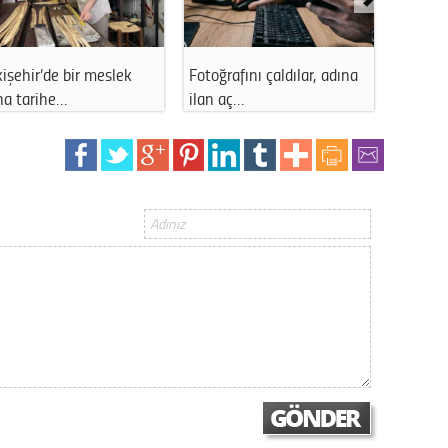
Gürha
Eskişe
Döne
işehir’de bir meslek
Fotoğrafını çaldılar, adına
Eskişeh
Rifat
ha tarihe…
ilan aç…
başı e
Sürdür
kültür
Konu
2023 y
bekliy
Tüli
Düşükl