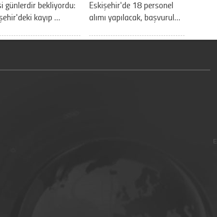
si günlerdir bekliyordu:
Eskişehir'de 18 personel
şehir'deki kayıp …
alımı yapılacak, başvurul…
E