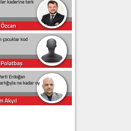
ler kaderine terk
 Özcan
n çocuklar kod
 Polatbaş
arti Erdoğan
arlığıyla ne kadar oy
m Akyıl
iye ilgiliyiz!