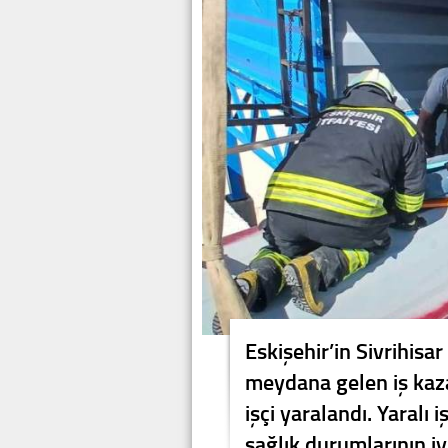
Eskişehir’in Sivrihisa
meydana gelen iş kaz
işçi yaralandı. Yaralı 
sağlık durumlarının iy