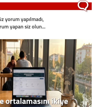
Op. D
Sağlığı
z yorum yapılmadı,
orum yapan siz olun...
Uzm. 
Vatand
M. M
Hayır,
Seda
e ortalamasını ikiye