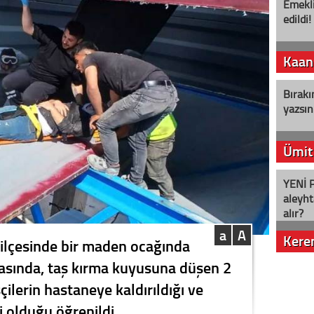
Emekli
edildi!
Kaan
Bırakı
yazsın
Ümit
YENİ P
aleyht
alır?
a
A
Kere
r ilçesinde bir maden ocağında
asında, taş kırma kuyusuna düşen 2
Nostalj
işçilerin hastaneye kaldırıldığı ve
i olduğu öğrenildi.