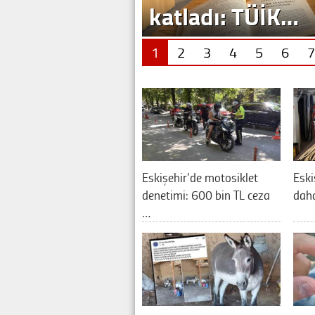
katladı: TÜİK…
1
2
3
4
5
6
7
Eskişehir’de motosiklet
Eski
denetimi: 600 bin TL ceza
daha
…