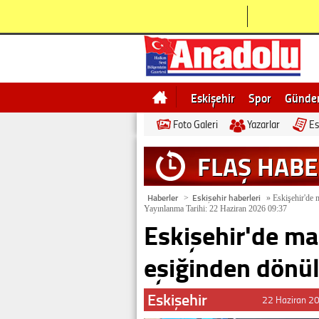
Eskişehir
Spor
Günd
Foto Galeri
Yazarlar
Es
Bilecik
Ne demek
Esk
FLAŞ HAB
Haberler
Eskişehir haberleri
>
»
Eskişehir'de 
Yayınlanma Tarihi: 22 Haziran 2026 09:37
Eskişehir'de ma
eşiğinden dönü
Eskişehir
22 Haziran 2