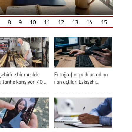
8
9
10
11
12
13
14
15
şehir’de bir meslek
Fotoğrafını çaldılar, adına
 tarihe karışıyor: 40 …
ilan açtılar! Eskişehi…