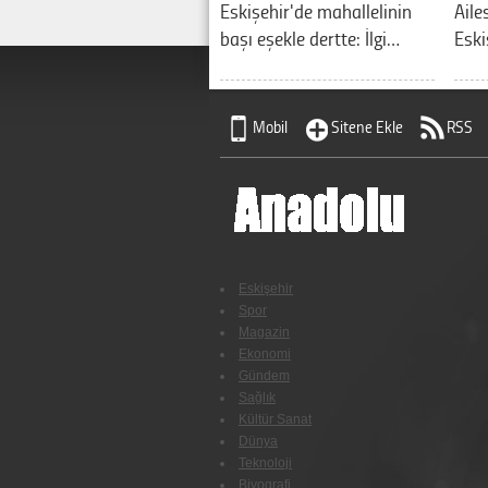
Eskişehir'de mahallelinin
Aile
başı eşekle dertte: İlgi…
Eski
Mobil
Sitene Ekle
RSS
Eskişehir
Spor
Magazin
Ekonomi
Gündem
Sağlık
Kültür Sanat
Dünya
Teknoloji
Biyografi