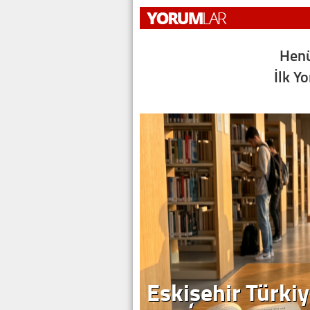
Henü
İlk Y
Eskişehir Türkiy